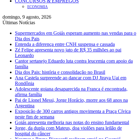
CONCURSOS & EMPREGOS
ECONOMIA
domingo, 9 agosto, 2026
Últimas Notícias
Supermercados em Goiás esperam aumento nas vendas para o
Dia dos Pais
Entenda a diferença entre CNH suspensa e cassada
Zé Felipe apresenta novo jato de R$ 35 milhões ao pai
Leonardo
Cantor sertanejo Eduardo luta contra leucemia com apoio da
família
Dia dos Pais: história e consolidação no Brasil
Ana Castela surpreende ao dançar com DJ Jiraya Uai em
Rondônia
Adolescente goiana desaparecida na França é encontrada,
afirma família
Pai de Lionel Messi, Jorge Horácio, morre aos 68 anos na
Argentina
Exposição de 300 carros antigos movimenta a Praça Cívica
neste fim de semana
Goiás apresenta melhoria nas notas do ensino fundamental
Jorge, da dupla com Mateus, doa violões para leilão de
hospital do câncer