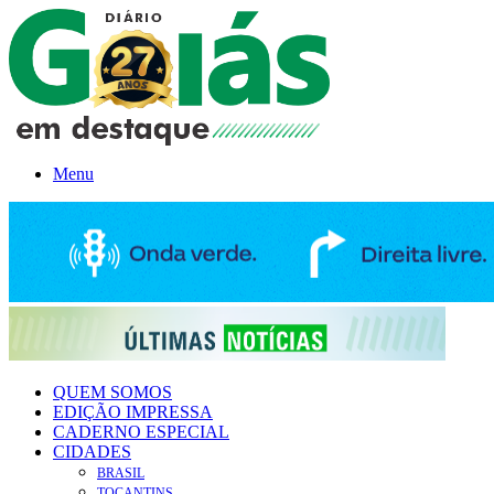
Menu
QUEM SOMOS
EDIÇÃO IMPRESSA
CADERNO ESPECIAL
CIDADES
BRASIL
TOCANTINS