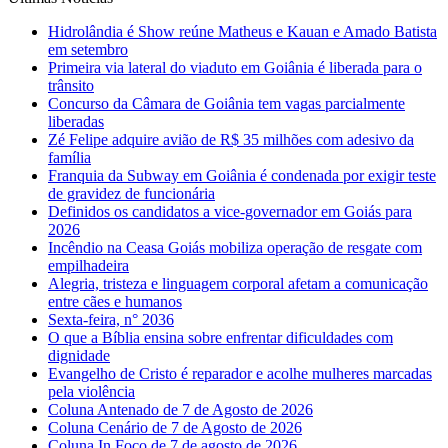
Hidrolândia é Show reúne Matheus e Kauan e Amado Batista
em setembro
Primeira via lateral do viaduto em Goiânia é liberada para o
trânsito
Concurso da Câmara de Goiânia tem vagas parcialmente
liberadas
Zé Felipe adquire avião de R$ 35 milhões com adesivo da
família
Franquia da Subway em Goiânia é condenada por exigir teste
de gravidez de funcionária
Definidos os candidatos a vice-governador em Goiás para
2026
Incêndio na Ceasa Goiás mobiliza operação de resgate com
empilhadeira
Alegria, tristeza e linguagem corporal afetam a comunicação
entre cães e humanos
Sexta-feira, n° 2036
O que a Bíblia ensina sobre enfrentar dificuldades com
dignidade
Evangelho de Cristo é reparador e acolhe mulheres marcadas
pela violência
Coluna Antenado de 7 de Agosto de 2026
Coluna Cenário de 7 de Agosto de 2026
Coluna In Foco de 7 de agosto de 2026