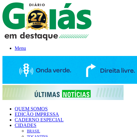
Menu
QUEM SOMOS
EDIÇÃO IMPRESSA
CADERNO ESPECIAL
CIDADES
BRASIL
TOCANTINS