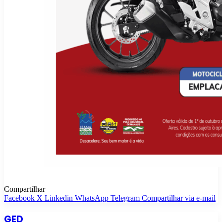
Compartilhar
Facebook
X
Linkedin
WhatsApp
Telegram
Compartilhar via e-mail
GED