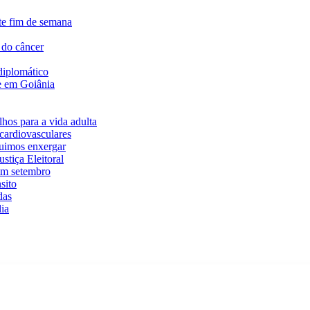
te fim de semana
 do câncer
diplomático
te em Goiânia
hos para a vida adulta
cardiovasculares
guimos enxergar
stiça Eleitoral
em setembro
sito
das
ia