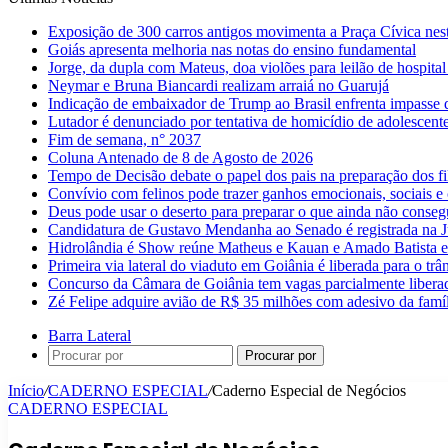
Exposição de 300 carros antigos movimenta a Praça Cívica nes
Goiás apresenta melhoria nas notas do ensino fundamental
Jorge, da dupla com Mateus, doa violões para leilão de hospital
Neymar e Bruna Biancardi realizam arraiá no Guarujá
Indicação de embaixador de Trump ao Brasil enfrenta impasse 
Lutador é denunciado por tentativa de homicídio de adolescen
Fim de semana, n° 2037
Coluna Antenado de 8 de Agosto de 2026
Tempo de Decisão debate o papel dos pais na preparação dos fil
Convívio com felinos pode trazer ganhos emocionais, sociais e 
Deus pode usar o deserto para preparar o que ainda não conse
Candidatura de Gustavo Mendanha ao Senado é registrada na Ju
Hidrolândia é Show reúne Matheus e Kauan e Amado Batista 
Primeira via lateral do viaduto em Goiânia é liberada para o trân
Concurso da Câmara de Goiânia tem vagas parcialmente libera
Zé Felipe adquire avião de R$ 35 milhões com adesivo da famíl
Barra Lateral
Procurar por
Início
/
CADERNO ESPECIAL
/
Caderno Especial de Negócios
CADERNO ESPECIAL