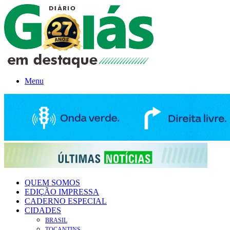
Menu
QUEM SOMOS
EDIÇÃO IMPRESSA
CADERNO ESPECIAL
CIDADES
BRASIL
TOCANTINS