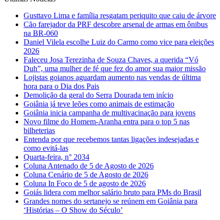
Gusttavo Lima e família resgatam periquito que caiu de árvore
Cão farejador da PRF descobre arsenal de armas em ônibus
na BR-060
Daniel Vilela escolhe Luiz do Carmo como vice para eleições
2026
Faleceu Josa Terezinha de Souza Chaves, a querida “Vó
Duh”, uma mulher de fé que fez do amor sua maior missão
Lojistas goianos aguardam aumento nas vendas de última
hora para o Dia dos Pais
Demolição da geral do Serra Dourada tem início
Goiânia já teve leões como animais de estimação
Goiânia inicia campanha de multivacinação para jovens
Novo filme do Homem-Aranha entra para o top 5 nas
bilheterias
Entenda por que recebemos tantas ligações indesejadas e
como evitá-las
Quarta-feira, n° 2034
Coluna Antenado de 5 de Agosto de 2026
Coluna Cenário de 5 de Agosto de 2026
Coluna In Foco de 5 de agosto de 2026
Goiás lidera com melhor salário bruto para PMs do Brasil
Grandes nomes do sertanejo se reúnem em Goiânia para
‘Histórias – O Show do Século’