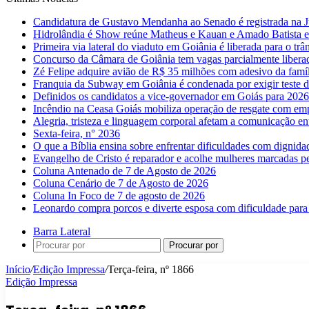
Candidatura de Gustavo Mendanha ao Senado é registrada na Ju
Hidrolândia é Show reúne Matheus e Kauan e Amado Batista 
Primeira via lateral do viaduto em Goiânia é liberada para o trân
Concurso da Câmara de Goiânia tem vagas parcialmente libera
Zé Felipe adquire avião de R$ 35 milhões com adesivo da famíl
Franquia da Subway em Goiânia é condenada por exigir teste d
Definidos os candidatos a vice-governador em Goiás para 2026
Incêndio na Ceasa Goiás mobiliza operação de resgate com emp
Alegria, tristeza e linguagem corporal afetam a comunicação e
Sexta-feira, n° 2036
O que a Bíblia ensina sobre enfrentar dificuldades com dignida
Evangelho de Cristo é reparador e acolhe mulheres marcadas pe
Coluna Antenado de 7 de Agosto de 2026
Coluna Cenário de 7 de Agosto de 2026
Coluna In Foco de 7 de agosto de 2026
Leonardo compra porcos e diverte esposa com dificuldade para
Barra Lateral
Procurar por
Início
/
Edição Impressa
/
Terça-feira, nº 1866
Edição Impressa