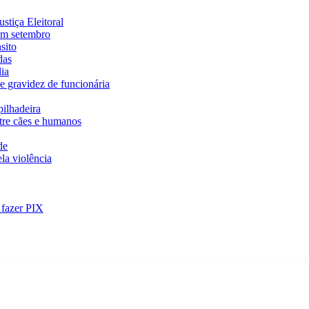
stiça Eleitoral
em setembro
sito
das
ia
e gravidez de funcionária
ilhadeira
ntre cães e humanos
de
la violência
 fazer PIX