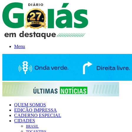
Menu
QUEM SOMOS
EDIÇÃO IMPRESSA
CADERNO ESPECIAL
CIDADES
BRASIL
TOCANTINS