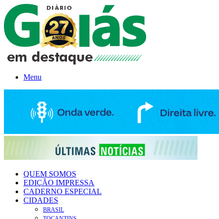
Menu
QUEM SOMOS
EDIÇÃO IMPRESSA
CADERNO ESPECIAL
CIDADES
BRASIL
TOCANTINS