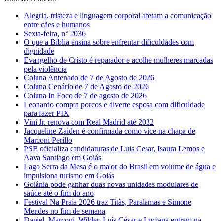
Alegria, tristeza e linguagem corporal afetam a comunicação
entre cães e humanos
Sexta-feira, n° 2036
O que a Bíblia ensina sobre enfrentar dificuldades com
dignidade
Evangelho de Cristo é reparador e acolhe mulheres marcadas
pela violência
Coluna Antenado de 7 de Agosto de 2026
Coluna Cenário de 7 de Agosto de 2026
Coluna In Foco de 7 de agosto de 2026
Leonardo compra porcos e diverte esposa com dificuldade
para fazer PIX
Vini Jr. renova com Real Madrid até 2032
Jacqueline Zaiden é confirmada como vice na chapa de
Marconi Perillo
PSB oficializa candidaturas de Luis Cesar, Isaura Lemos e
Aava Santiago em Goiás
Lago Serra da Mesa é o maior do Brasil em volume de água e
impulsiona turismo em Goiás
Goiânia pode ganhar duas novas unidades modulares de
saúde até o fim do ano
Festival Na Praia 2026 traz Titãs, Paralamas e Simone
Mendes no fim de semana
Daniel, Marconi, Wilder, Luís César e Luciana entram na