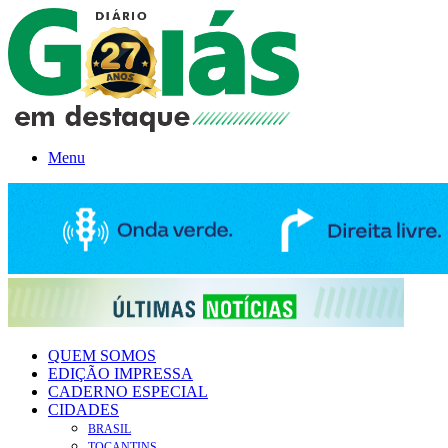
Menu
QUEM SOMOS
EDIÇÃO IMPRESSA
CADERNO ESPECIAL
CIDADES
BRASIL
TOCANTINS