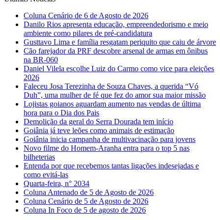
Coluna Cenário de 6 de Agosto de 2026
Danilo Rios apresenta educação, empreendedorismo e meio
ambiente como pilares de pré-candidatura
Gusttavo Lima e família resgatam periquito que caiu de árvore
Cão farejador da PRF descobre arsenal de armas em ônibus
na BR-060
Daniel Vilela escolhe Luiz do Carmo como vice para eleições
2026
Faleceu Josa Terezinha de Souza Chaves, a querida “Vó
Duh”, uma mulher de fé que fez do amor sua maior missão
Lojistas goianos aguardam aumento nas vendas de última
hora para o Dia dos Pais
Demolição da geral do Serra Dourada tem início
Goiânia já teve leões como animais de estimação
Goiânia inicia campanha de multivacinação para jovens
Novo filme do Homem-Aranha entra para o top 5 nas
bilheterias
Entenda por que recebemos tantas ligações indesejadas e
como evitá-las
Quarta-feira, n° 2034
Coluna Antenado de 5 de Agosto de 2026
Coluna Cenário de 5 de Agosto de 2026
Coluna In Foco de 5 de agosto de 2026