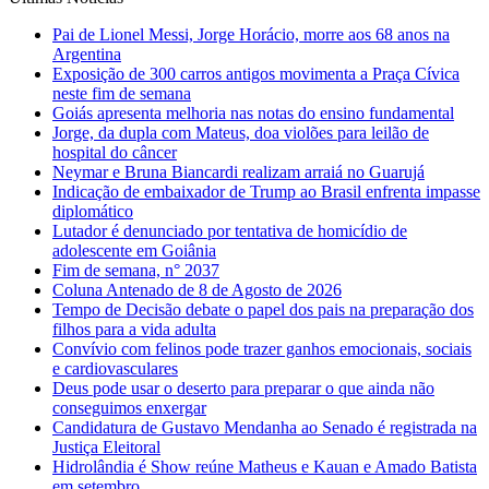
Pai de Lionel Messi, Jorge Horácio, morre aos 68 anos na
Argentina
Exposição de 300 carros antigos movimenta a Praça Cívica
neste fim de semana
Goiás apresenta melhoria nas notas do ensino fundamental
Jorge, da dupla com Mateus, doa violões para leilão de
hospital do câncer
Neymar e Bruna Biancardi realizam arraiá no Guarujá
Indicação de embaixador de Trump ao Brasil enfrenta impasse
diplomático
Lutador é denunciado por tentativa de homicídio de
adolescente em Goiânia
Fim de semana, n° 2037
Coluna Antenado de 8 de Agosto de 2026
Tempo de Decisão debate o papel dos pais na preparação dos
filhos para a vida adulta
Convívio com felinos pode trazer ganhos emocionais, sociais
e cardiovasculares
Deus pode usar o deserto para preparar o que ainda não
conseguimos enxergar
Candidatura de Gustavo Mendanha ao Senado é registrada na
Justiça Eleitoral
Hidrolândia é Show reúne Matheus e Kauan e Amado Batista
em setembro