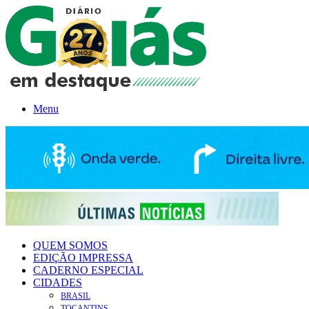
Menu
QUEM SOMOS
EDIÇÃO IMPRESSA
CADERNO ESPECIAL
CIDADES
BRASIL
TOCANTINS