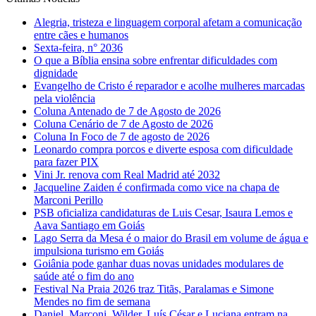
Alegria, tristeza e linguagem corporal afetam a comunicação
entre cães e humanos
Sexta-feira, n° 2036
O que a Bíblia ensina sobre enfrentar dificuldades com
dignidade
Evangelho de Cristo é reparador e acolhe mulheres marcadas
pela violência
Coluna Antenado de 7 de Agosto de 2026
Coluna Cenário de 7 de Agosto de 2026
Coluna In Foco de 7 de agosto de 2026
Leonardo compra porcos e diverte esposa com dificuldade
para fazer PIX
Vini Jr. renova com Real Madrid até 2032
Jacqueline Zaiden é confirmada como vice na chapa de
Marconi Perillo
PSB oficializa candidaturas de Luis Cesar, Isaura Lemos e
Aava Santiago em Goiás
Lago Serra da Mesa é o maior do Brasil em volume de água e
impulsiona turismo em Goiás
Goiânia pode ganhar duas novas unidades modulares de
saúde até o fim do ano
Festival Na Praia 2026 traz Titãs, Paralamas e Simone
Mendes no fim de semana
Daniel, Marconi, Wilder, Luís César e Luciana entram na