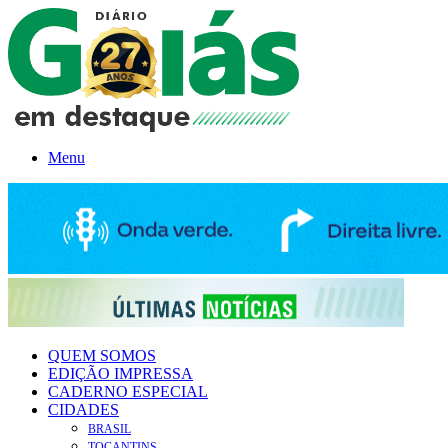
Menu
QUEM SOMOS
EDIÇÃO IMPRESSA
CADERNO ESPECIAL
CIDADES
BRASIL
TOCANTINS