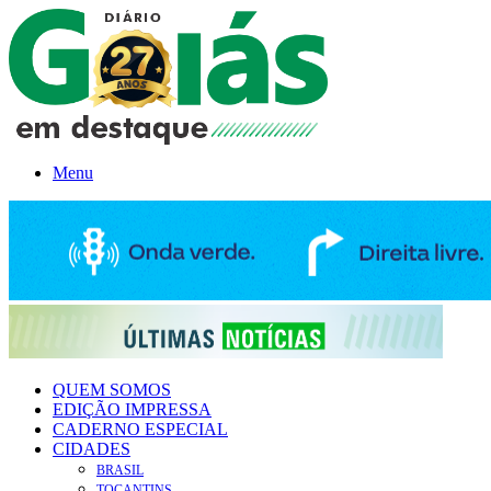
Menu
QUEM SOMOS
EDIÇÃO IMPRESSA
CADERNO ESPECIAL
CIDADES
BRASIL
TOCANTINS