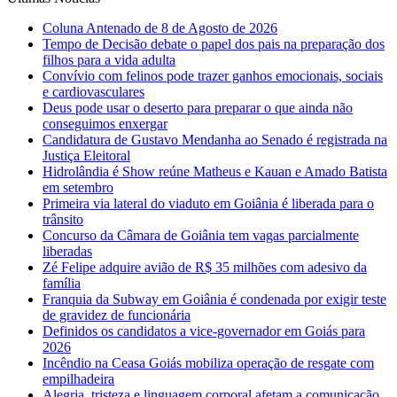
Coluna Antenado de 8 de Agosto de 2026
Tempo de Decisão debate o papel dos pais na preparação dos
filhos para a vida adulta
Convívio com felinos pode trazer ganhos emocionais, sociais
e cardiovasculares
Deus pode usar o deserto para preparar o que ainda não
conseguimos enxergar
Candidatura de Gustavo Mendanha ao Senado é registrada na
Justiça Eleitoral
Hidrolândia é Show reúne Matheus e Kauan e Amado Batista
em setembro
Primeira via lateral do viaduto em Goiânia é liberada para o
trânsito
Concurso da Câmara de Goiânia tem vagas parcialmente
liberadas
Zé Felipe adquire avião de R$ 35 milhões com adesivo da
família
Franquia da Subway em Goiânia é condenada por exigir teste
de gravidez de funcionária
Definidos os candidatos a vice-governador em Goiás para
2026
Incêndio na Ceasa Goiás mobiliza operação de resgate com
empilhadeira
Alegria, tristeza e linguagem corporal afetam a comunicação