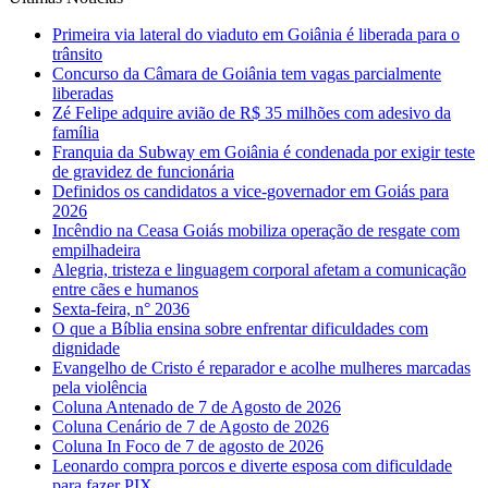
Primeira via lateral do viaduto em Goiânia é liberada para o
trânsito
Concurso da Câmara de Goiânia tem vagas parcialmente
liberadas
Zé Felipe adquire avião de R$ 35 milhões com adesivo da
família
Franquia da Subway em Goiânia é condenada por exigir teste
de gravidez de funcionária
Definidos os candidatos a vice-governador em Goiás para
2026
Incêndio na Ceasa Goiás mobiliza operação de resgate com
empilhadeira
Alegria, tristeza e linguagem corporal afetam a comunicação
entre cães e humanos
Sexta-feira, n° 2036
O que a Bíblia ensina sobre enfrentar dificuldades com
dignidade
Evangelho de Cristo é reparador e acolhe mulheres marcadas
pela violência
Coluna Antenado de 7 de Agosto de 2026
Coluna Cenário de 7 de Agosto de 2026
Coluna In Foco de 7 de agosto de 2026
Leonardo compra porcos e diverte esposa com dificuldade
para fazer PIX