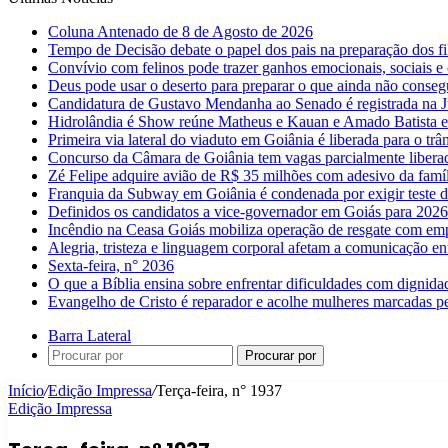
Coluna Antenado de 8 de Agosto de 2026
Tempo de Decisão debate o papel dos pais na preparação dos fil
Convívio com felinos pode trazer ganhos emocionais, sociais e 
Deus pode usar o deserto para preparar o que ainda não conse
Candidatura de Gustavo Mendanha ao Senado é registrada na Ju
Hidrolândia é Show reúne Matheus e Kauan e Amado Batista 
Primeira via lateral do viaduto em Goiânia é liberada para o trân
Concurso da Câmara de Goiânia tem vagas parcialmente libera
Zé Felipe adquire avião de R$ 35 milhões com adesivo da famíl
Franquia da Subway em Goiânia é condenada por exigir teste d
Definidos os candidatos a vice-governador em Goiás para 2026
Incêndio na Ceasa Goiás mobiliza operação de resgate com emp
Alegria, tristeza e linguagem corporal afetam a comunicação e
Sexta-feira, n° 2036
O que a Bíblia ensina sobre enfrentar dificuldades com dignida
Evangelho de Cristo é reparador e acolhe mulheres marcadas pe
Barra Lateral
Procurar por
Início
/
Edição Impressa
/
Terça-feira, n° 1937
Edição Impressa