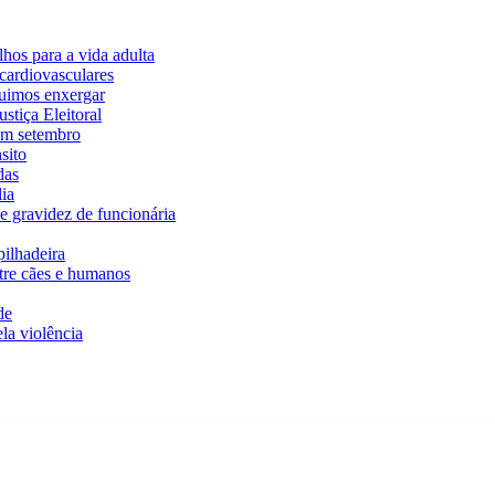
hos para a vida adulta
cardiovasculares
guimos enxergar
stiça Eleitoral
em setembro
sito
das
ia
e gravidez de funcionária
ilhadeira
ntre cães e humanos
de
la violência