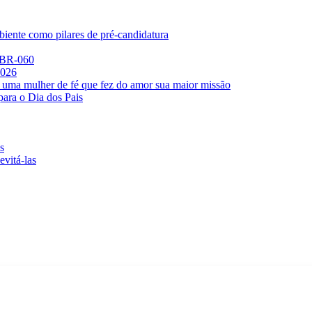
iente como pilares de pré-candidatura
a BR-060
2026
 uma mulher de fé que fez do amor sua maior missão
para o Dia dos Pais
s
evitá-las