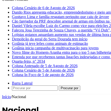
Coluna Cenário de 6 de Agosto de 2026
Danilo Rios apresenta educação, empreendedorismo e meio amb
Gusttavo Lima e família resgatam periquito que caiu de árvore
Cão farejador da PRF descobre arsenal de armas em ônibus n
Daniel Vilela escolhe Luiz do Carmo como vice para eleições 
Faleceu Josa Terezinha de Souza Chaves, a querida “Vó Duh”,
Lojistas goianos aguardam aumento nas vendas de última hora 
Demolição da geral do Serra Dourada tem início
Goiânia já teve leões como animais de estimação
Goiânia inicia campanha de multivacinação para jovens
Novo filme do Homem-Aranha entra para o top 5 nas bilheteria
Entenda por que recebemos tantas ligações indesejadas e como 
Quarta-feira, n° 2034
Coluna Antenado de 5 de Agosto de 2026
Coluna Cenário de 5 de Agosto de 2026
Coluna In Foco de 5 de agosto de 2026
Barra Lateral
Procurar por
Início
/
Nacional
Nacional