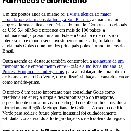
Fármacos e biometano
Um dos pontos altos da missão foi a
visita técnica ao maior
laboratório de fármacos da Índia, a Sun Pharma
, a quarta maior
empresa farmacêutica de genéricos do mundo. Com receitas globais
de US$ 5,4 bilhões e presença em mais de 100 países, a
multinacional já possui uma unidade em Goiânia e demonstrou
interesse em expandir seus investimentos no estado, fortalecendo
ainda mais Goiás como um dos principais polos farmoquímicos do
Brasil.
Outra agenda de destaque também contemplou a
assinatura de um
memorando de entendimento entre Goiás e a indústria indiana Raj
Process Equipments and Systems
, para a instalação de uma fábrica
de biometano em Rio Verde, que utilizará vinhaça da cana-de-açúcar
como matéria-prima.
O projeto é um passo importante para consolidar Goiás como
referência em energia limpa e descarbonização do transporte,
especialmente com a previsão de chegada de 500 ônibus movidos a
biometano na Região Metropolitana de Goiânia. A escolha de Rio
Verde para sediar a futura planta industrial foi cuidadosamente
estudada, considerando a forte produção sucroalcooleira da região.