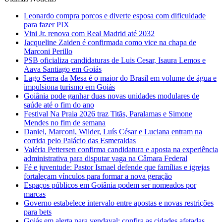
Leonardo compra porcos e diverte esposa com dificuldade
para fazer PIX
Vini Jr. renova com Real Madrid até 2032
Jacqueline Zaiden é confirmada como vice na chapa de
Marconi Perillo
PSB oficializa candidaturas de Luis Cesar, Isaura Lemos e
Aava Santiago em Goiás
Lago Serra da Mesa é o maior do Brasil em volume de água e
impulsiona turismo em Goiás
Goiânia pode ganhar duas novas unidades modulares de
saúde até o fim do ano
Festival Na Praia 2026 traz Titãs, Paralamas e Simone
Mendes no fim de semana
Daniel, Marconi, Wilder, Luís César e Luciana entram na
corrida pelo Palácio das Esmeraldas
Valéria Pettersen confirma candidatura e aposta na experiência
administrativa para disputar vaga na Câmara Federal
Fé e juventude: Pastor Ismael defende que famílias e igrejas
fortaleçam vínculos para formar a nova geração
Espaços públicos em Goiânia podem ser nomeados por
marcas
Governo estabelece intervalo entre apostas e novas restrições
para bets
Goiás em alerta para vendaval: confira as cidades afetadas