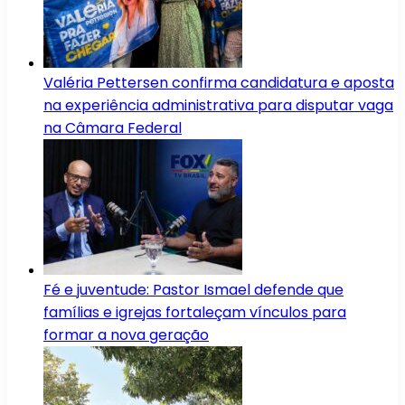
Valéria Pettersen confirma candidatura e aposta
na experiência administrativa para disputar vaga
na Câmara Federal
Fé e juventude: Pastor Ismael defende que
famílias e igrejas fortaleçam vínculos para
formar a nova geração