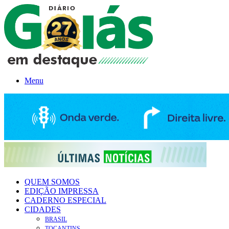
Menu
QUEM SOMOS
EDIÇÃO IMPRESSA
CADERNO ESPECIAL
CIDADES
BRASIL
TOCANTINS