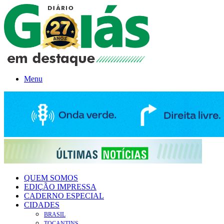
Menu
QUEM SOMOS
EDIÇÃO IMPRESSA
CADERNO ESPECIAL
CIDADES
BRASIL
TOCANTINS