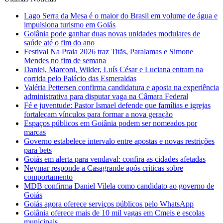
Lago Serra da Mesa é o maior do Brasil em volume de água e
impulsiona turismo em Goiás
Goiânia pode ganhar duas novas unidades modulares de
saúde até o fim do ano
Festival Na Praia 2026 traz Titãs, Paralamas e Simone
Mendes no fim de semana
Daniel, Marconi, Wilder, Luís César e Luciana entram na
corrida pelo Palácio das Esmeraldas
Valéria Pettersen confirma candidatura e aposta na experiência
administrativa para disputar vaga na Câmara Federal
Fé e juventude: Pastor Ismael defende que famílias e igrejas
fortaleçam vínculos para formar a nova geração
Espaços públicos em Goiânia podem ser nomeados por
marcas
Governo estabelece intervalo entre apostas e novas restrições
para bets
Goiás em alerta para vendaval: confira as cidades afetadas
Neymar responde a Casagrande após críticas sobre
comportamento
MDB confirma Daniel Vilela como candidato ao governo de
Goiás
Goiás agora oferece serviços públicos pelo WhatsApp
Goiânia oferece mais de 10 mil vagas em Cmeis e escolas
municipais