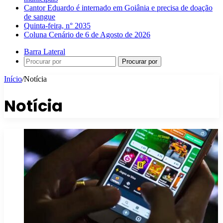
Cantor Eduardo é internado em Goiânia e precisa de doação
de sangue
Quinta-feira, n° 2035
Coluna Cenário de 6 de Agosto de 2026
Barra Lateral
Procurar por
Início
/
Notícia
Notícia