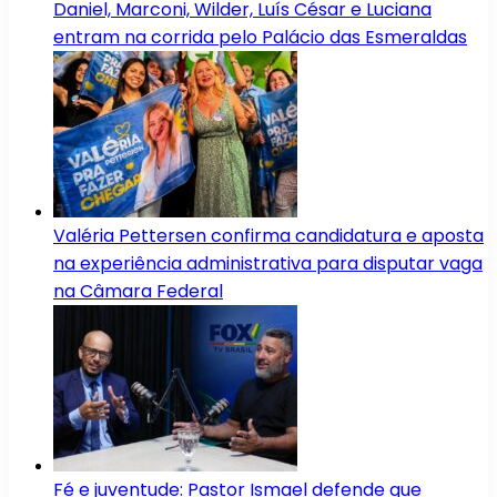
Daniel, Marconi, Wilder, Luís César e Luciana
entram na corrida pelo Palácio das Esmeraldas
Valéria Pettersen confirma candidatura e aposta
na experiência administrativa para disputar vaga
na Câmara Federal
Fé e juventude: Pastor Ismael defende que