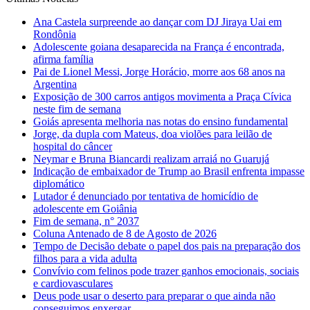
Ana Castela surpreende ao dançar com DJ Jiraya Uai em
Rondônia
Adolescente goiana desaparecida na França é encontrada,
afirma família
Pai de Lionel Messi, Jorge Horácio, morre aos 68 anos na
Argentina
Exposição de 300 carros antigos movimenta a Praça Cívica
neste fim de semana
Goiás apresenta melhoria nas notas do ensino fundamental
Jorge, da dupla com Mateus, doa violões para leilão de
hospital do câncer
Neymar e Bruna Biancardi realizam arraiá no Guarujá
Indicação de embaixador de Trump ao Brasil enfrenta impasse
diplomático
Lutador é denunciado por tentativa de homicídio de
adolescente em Goiânia
Fim de semana, n° 2037
Coluna Antenado de 8 de Agosto de 2026
Tempo de Decisão debate o papel dos pais na preparação dos
filhos para a vida adulta
Convívio com felinos pode trazer ganhos emocionais, sociais
e cardiovasculares
Deus pode usar o deserto para preparar o que ainda não
conseguimos enxergar