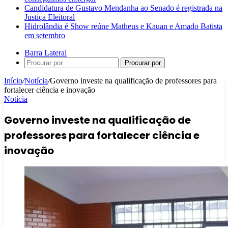
Candidatura de Gustavo Mendanha ao Senado é registrada na
Justiça Eleitoral
Hidrolândia é Show reúne Matheus e Kauan e Amado Batista
em setembro
Barra Lateral
Procurar por
Início
/
Notícia
/
Governo investe na qualificação de professores para
fortalecer ciência e inovação
Notícia
Governo investe na qualificação de
professores para fortalecer ciência e
inovação