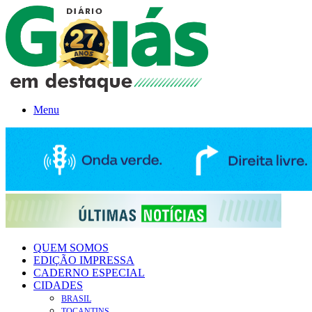
Menu
QUEM SOMOS
EDIÇÃO IMPRESSA
CADERNO ESPECIAL
CIDADES
BRASIL
TOCANTINS