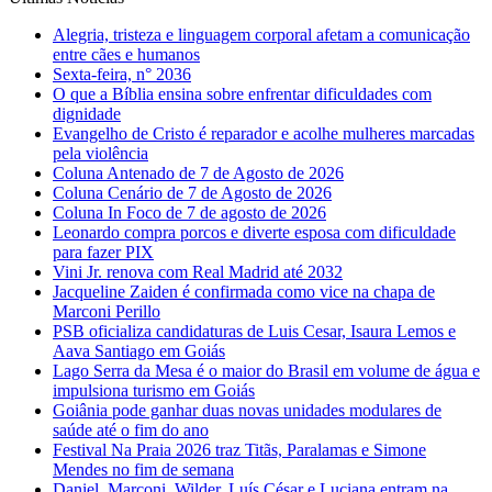
Alegria, tristeza e linguagem corporal afetam a comunicação
entre cães e humanos
Sexta-feira, n° 2036
O que a Bíblia ensina sobre enfrentar dificuldades com
dignidade
Evangelho de Cristo é reparador e acolhe mulheres marcadas
pela violência
Coluna Antenado de 7 de Agosto de 2026
Coluna Cenário de 7 de Agosto de 2026
Coluna In Foco de 7 de agosto de 2026
Leonardo compra porcos e diverte esposa com dificuldade
para fazer PIX
Vini Jr. renova com Real Madrid até 2032
Jacqueline Zaiden é confirmada como vice na chapa de
Marconi Perillo
PSB oficializa candidaturas de Luis Cesar, Isaura Lemos e
Aava Santiago em Goiás
Lago Serra da Mesa é o maior do Brasil em volume de água e
impulsiona turismo em Goiás
Goiânia pode ganhar duas novas unidades modulares de
saúde até o fim do ano
Festival Na Praia 2026 traz Titãs, Paralamas e Simone
Mendes no fim de semana
Daniel, Marconi, Wilder, Luís César e Luciana entram na