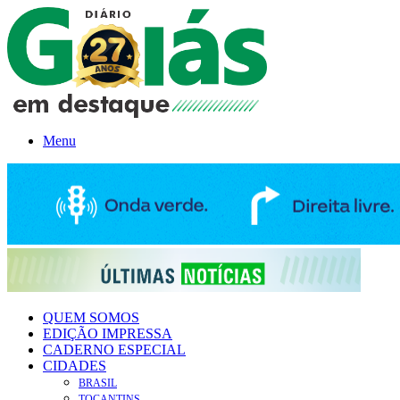
Menu
QUEM SOMOS
EDIÇÃO IMPRESSA
CADERNO ESPECIAL
CIDADES
BRASIL
TOCANTINS