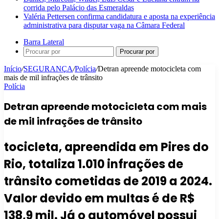
corrida pelo Palácio das Esmeraldas
Valéria Pettersen confirma candidatura e aposta na experiência
administrativa para disputar vaga na Câmara Federal
Barra Lateral
Procurar por
Início
/
SEGURANÇA
/
Polícia
/
Detran apreende motocicleta com
mais de mil infrações de trânsito
Polícia
Detran apreende motocicleta com mais
de mil infrações de trânsito
tocicleta, apreendida em Pires do
Rio, totaliza 1.010 infrações de
trânsito cometidas de 2019 a 2024.
Valor devido em multas é de R$
138,9 mil. Já o automóvel possui