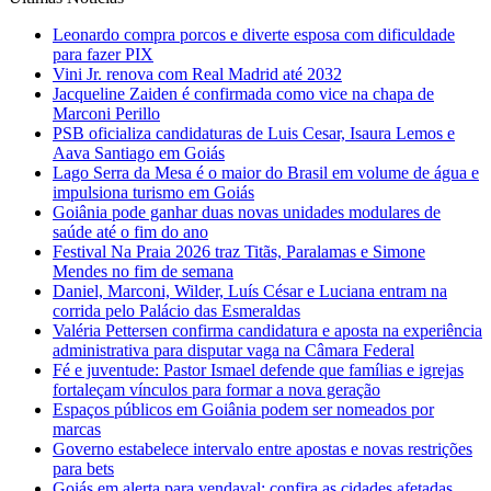
Leonardo compra porcos e diverte esposa com dificuldade
para fazer PIX
Vini Jr. renova com Real Madrid até 2032
Jacqueline Zaiden é confirmada como vice na chapa de
Marconi Perillo
PSB oficializa candidaturas de Luis Cesar, Isaura Lemos e
Aava Santiago em Goiás
Lago Serra da Mesa é o maior do Brasil em volume de água e
impulsiona turismo em Goiás
Goiânia pode ganhar duas novas unidades modulares de
saúde até o fim do ano
Festival Na Praia 2026 traz Titãs, Paralamas e Simone
Mendes no fim de semana
Daniel, Marconi, Wilder, Luís César e Luciana entram na
corrida pelo Palácio das Esmeraldas
Valéria Pettersen confirma candidatura e aposta na experiência
administrativa para disputar vaga na Câmara Federal
Fé e juventude: Pastor Ismael defende que famílias e igrejas
fortaleçam vínculos para formar a nova geração
Espaços públicos em Goiânia podem ser nomeados por
marcas
Governo estabelece intervalo entre apostas e novas restrições
para bets
Goiás em alerta para vendaval: confira as cidades afetadas