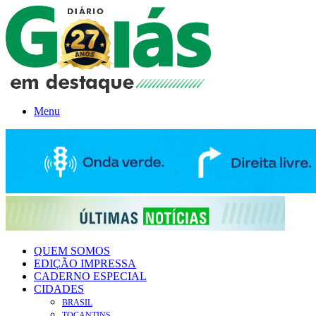
Menu
QUEM SOMOS
EDIÇÃO IMPRESSA
CADERNO ESPECIAL
CIDADES
BRASIL
TOCANTINS