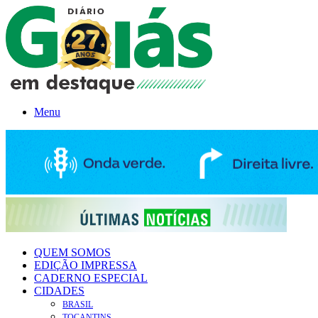
Menu
QUEM SOMOS
EDIÇÃO IMPRESSA
CADERNO ESPECIAL
CIDADES
BRASIL
TOCANTINS