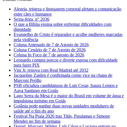
Alegria, tristeza e linguagem corporal afetam a comunicação
entre cães e humanos
Sexta-feira, n° 2036
O que a Bíblia ensina sobre enfrentar dificuldades com
dignidade
Evangelho de Cristo é reparador e acolhe mulheres marcadas
pela violência
Coluna Antenado de 7 de Agosto de 2026
Coluna Cenário de 7 de Agosto de 2026
Coluna In Foco de 7 de agosto de 2026
Leonardo compra porcos e diverte esposa com dificuldade
para fazer PIX
Vini Jr. renova com Real Madrid até 2032
Jacqueline Zaiden é confirmada como vice na chapa de
Marconi Perillo
PSB oficializa candidaturas de Luis Cesar, Isaura Lemos e
Aava Santiago em Goiás
Lago Serra da Mesa é o maior do Brasil em volume de água e
impulsiona turismo em Goiás
Goiânia pode ganhar duas novas unidades modulares de
saúde até o fim do ano
Festival Na Praia 2026 traz Titãs, Paralamas e Simone
Mendes no fim de semana
Daniel, Marconi, Wilder, Luís César e Luciana entram na