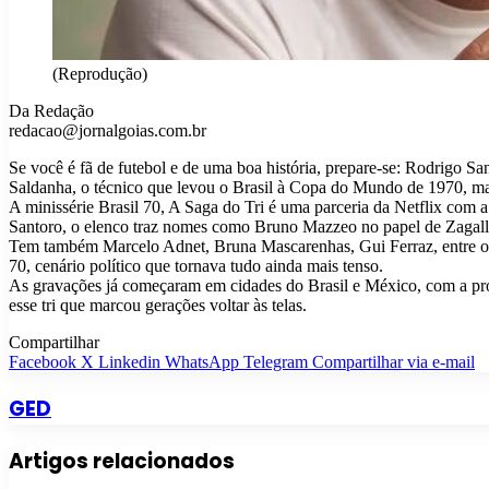
(Reprodução)
Da Redação
redacao@jornalgoias.com.br
Se você é fã de futebol e de uma boa história, prepare-se: Rodrigo Sa
Saldanha, o técnico que levou o Brasil à Copa do Mundo de 1970, ma
A minissérie Brasil 70, A Saga do Tri é uma parceria da Netflix com 
Santoro, o elenco traz nomes como Bruno Mazzeo no papel de Zagal
Tem também Marcelo Adnet, Bruna Mascarenhas, Gui Ferraz, entre outr
70, cenário político que tornava tudo ainda mais tenso.
As gravações já começaram em cidades do Brasil e México, com a prom
esse tri que marcou gerações voltar às telas.
Compartilhar
Facebook
X
Linkedin
WhatsApp
Telegram
Compartilhar via e-mail
GED
Artigos relacionados