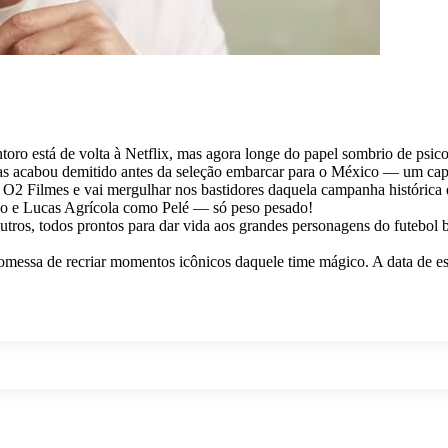
ntoro está de volta à Netflix, mas agora longe do papel sombrio de psic
s acabou demitido antes da seleção embarcar para o México — um capítu
a O2 Filmes e vai mergulhar nos bastidores daquela campanha histórica q
lo e Lucas Agrícola como Pelé — só peso pesado!
os, todos prontos para dar vida aos grandes personagens do futebol bra
essa de recriar momentos icônicos daquele time mágico. A data de estr