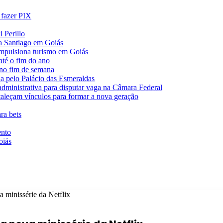
 fazer PIX
 Perillo
va Santiago em Goiás
impulsiona turismo em Goiás
té o fim do ano
 no fim de semana
da pelo Palácio das Esmeraldas
 administrativa para disputar vaga na Câmara Federal
rtaleçam vínculos para formar a nova geração
ra bets
ento
oiás
 minissérie da Netflix