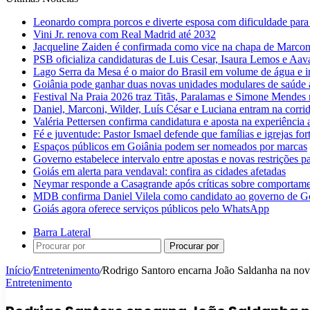
Leonardo compra porcos e diverte esposa com dificuldade para
Vini Jr. renova com Real Madrid até 2032
Jacqueline Zaiden é confirmada como vice na chapa de Marconi
PSB oficializa candidaturas de Luis Cesar, Isaura Lemos e Aa
Lago Serra da Mesa é o maior do Brasil em volume de água e 
Goiânia pode ganhar duas novas unidades modulares de saúde a
Festival Na Praia 2026 traz Titãs, Paralamas e Simone Mendes
Daniel, Marconi, Wilder, Luís César e Luciana entram na corri
Valéria Pettersen confirma candidatura e aposta na experiência
Fé e juventude: Pastor Ismael defende que famílias e igrejas fo
Espaços públicos em Goiânia podem ser nomeados por marcas
Governo estabelece intervalo entre apostas e novas restrições pa
Goiás em alerta para vendaval: confira as cidades afetadas
Neymar responde a Casagrande após críticas sobre comportam
MDB confirma Daniel Vilela como candidato ao governo de G
Goiás agora oferece serviços públicos pelo WhatsApp
Barra Lateral
Procurar por
Início
/
Entretenimento
/
Rodrigo Santoro encarna João Saldanha na nova
Entretenimento