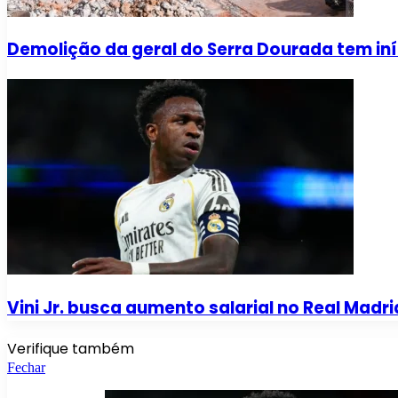
Demolição da geral do Serra Dourada tem iní
Vini Jr. busca aumento salarial no Real Madri
Verifique também
Fechar