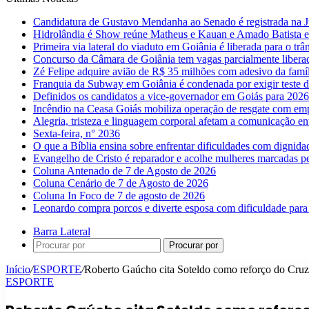
Candidatura de Gustavo Mendanha ao Senado é registrada na Ju
Hidrolândia é Show reúne Matheus e Kauan e Amado Batista 
Primeira via lateral do viaduto em Goiânia é liberada para o trân
Concurso da Câmara de Goiânia tem vagas parcialmente libera
Zé Felipe adquire avião de R$ 35 milhões com adesivo da famíl
Franquia da Subway em Goiânia é condenada por exigir teste d
Definidos os candidatos a vice-governador em Goiás para 2026
Incêndio na Ceasa Goiás mobiliza operação de resgate com emp
Alegria, tristeza e linguagem corporal afetam a comunicação e
Sexta-feira, n° 2036
O que a Bíblia ensina sobre enfrentar dificuldades com dignida
Evangelho de Cristo é reparador e acolhe mulheres marcadas pe
Coluna Antenado de 7 de Agosto de 2026
Coluna Cenário de 7 de Agosto de 2026
Coluna In Foco de 7 de agosto de 2026
Leonardo compra porcos e diverte esposa com dificuldade para
Barra Lateral
Procurar por
Início
/
ESPORTE
/
Roberto Gaúcho cita Soteldo como reforço do Cruz
ESPORTE