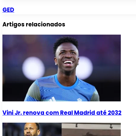
GED
Artigos relacionados
Vini Jr. renova com Real Madrid até 2032