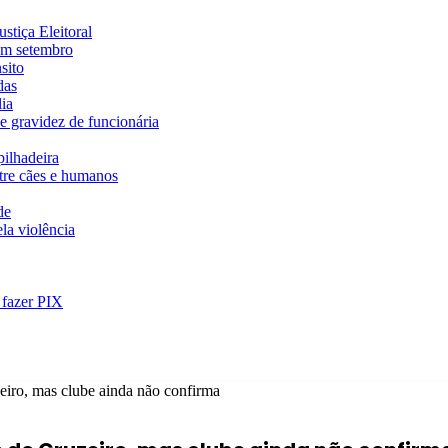
stiça Eleitoral
em setembro
sito
das
ia
e gravidez de funcionária
ilhadeira
ntre cães e humanos
de
la violência
 fazer PIX
eiro, mas clube ainda não confirma