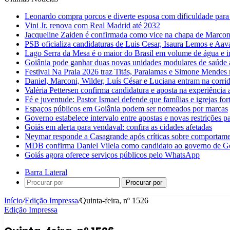
Leonardo compra porcos e diverte esposa com dificuldade para
Vini Jr. renova com Real Madrid até 2032
Jacqueline Zaiden é confirmada como vice na chapa de Marconi
PSB oficializa candidaturas de Luis Cesar, Isaura Lemos e Aa
Lago Serra da Mesa é o maior do Brasil em volume de água e 
Goiânia pode ganhar duas novas unidades modulares de saúde a
Festival Na Praia 2026 traz Titãs, Paralamas e Simone Mendes
Daniel, Marconi, Wilder, Luís César e Luciana entram na corri
Valéria Pettersen confirma candidatura e aposta na experiência
Fé e juventude: Pastor Ismael defende que famílias e igrejas fo
Espaços públicos em Goiânia podem ser nomeados por marcas
Governo estabelece intervalo entre apostas e novas restrições pa
Goiás em alerta para vendaval: confira as cidades afetadas
Neymar responde a Casagrande após críticas sobre comportam
MDB confirma Daniel Vilela como candidato ao governo de G
Goiás agora oferece serviços públicos pelo WhatsApp
Barra Lateral
Procurar por
Início
/
Edição Impressa
/
Quinta-feira, nº 1526
Edição Impressa