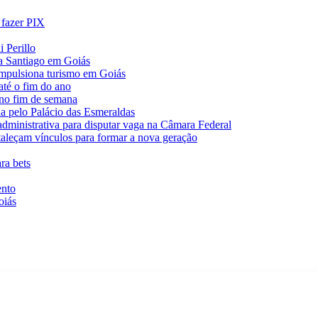
 fazer PIX
 Perillo
va Santiago em Goiás
impulsiona turismo em Goiás
té o fim do ano
 no fim de semana
da pelo Palácio das Esmeraldas
 administrativa para disputar vaga na Câmara Federal
rtaleçam vínculos para formar a nova geração
ra bets
ento
oiás