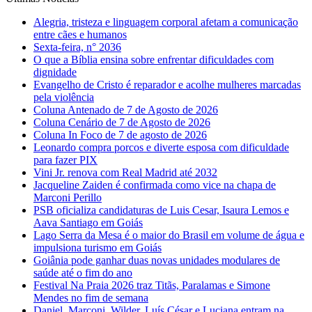
Alegria, tristeza e linguagem corporal afetam a comunicação
entre cães e humanos
Sexta-feira, n° 2036
O que a Bíblia ensina sobre enfrentar dificuldades com
dignidade
Evangelho de Cristo é reparador e acolhe mulheres marcadas
pela violência
Coluna Antenado de 7 de Agosto de 2026
Coluna Cenário de 7 de Agosto de 2026
Coluna In Foco de 7 de agosto de 2026
Leonardo compra porcos e diverte esposa com dificuldade
para fazer PIX
Vini Jr. renova com Real Madrid até 2032
Jacqueline Zaiden é confirmada como vice na chapa de
Marconi Perillo
PSB oficializa candidaturas de Luis Cesar, Isaura Lemos e
Aava Santiago em Goiás
Lago Serra da Mesa é o maior do Brasil em volume de água e
impulsiona turismo em Goiás
Goiânia pode ganhar duas novas unidades modulares de
saúde até o fim do ano
Festival Na Praia 2026 traz Titãs, Paralamas e Simone
Mendes no fim de semana
Daniel, Marconi, Wilder, Luís César e Luciana entram na