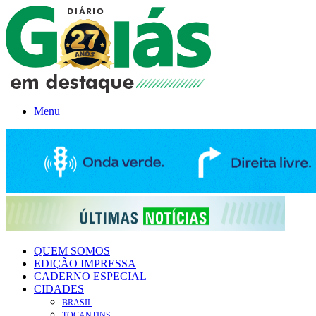
Menu
QUEM SOMOS
EDIÇÃO IMPRESSA
CADERNO ESPECIAL
CIDADES
BRASIL
TOCANTINS