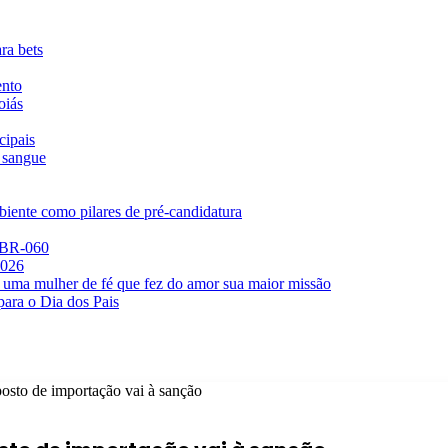
ra bets
ento
oiás
cipais
 sangue
iente como pilares de pré-candidatura
a BR-060
2026
 uma mulher de fé que fez do amor sua maior missão
para o Dia dos Pais
osto de importação vai à sanção