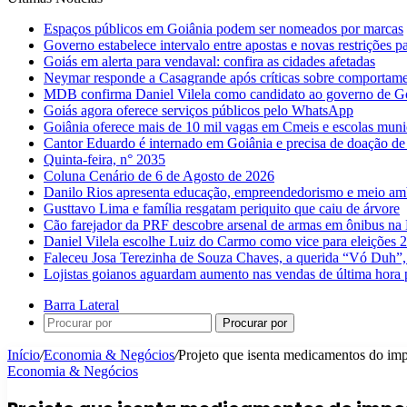
Espaços públicos em Goiânia podem ser nomeados por marcas
Governo estabelece intervalo entre apostas e novas restrições pa
Goiás em alerta para vendaval: confira as cidades afetadas
Neymar responde a Casagrande após críticas sobre comportam
MDB confirma Daniel Vilela como candidato ao governo de G
Goiás agora oferece serviços públicos pelo WhatsApp
Goiânia oferece mais de 10 mil vagas em Cmeis e escolas muni
Cantor Eduardo é internado em Goiânia e precisa de doação de
Quinta-feira, n° 2035
Coluna Cenário de 6 de Agosto de 2026
Danilo Rios apresenta educação, empreendedorismo e meio amb
Gusttavo Lima e família resgatam periquito que caiu de árvore
Cão farejador da PRF descobre arsenal de armas em ônibus n
Daniel Vilela escolhe Luiz do Carmo como vice para eleições 
Faleceu Josa Terezinha de Souza Chaves, a querida “Vó Duh”,
Lojistas goianos aguardam aumento nas vendas de última hora 
Barra Lateral
Procurar por
Início
/
Economia & Negócios
/
Projeto que isenta medicamentos do imp
Economia & Negócios