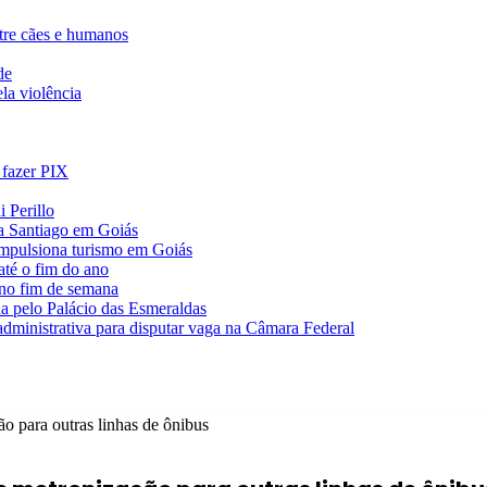
ntre cães e humanos
de
la violência
 fazer PIX
 Perillo
va Santiago em Goiás
impulsiona turismo em Goiás
té o fim do ano
 no fim de semana
da pelo Palácio das Esmeraldas
 administrativa para disputar vaga na Câmara Federal
o para outras linhas de ônibus