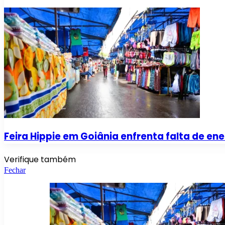
Feira Hippie em Goiânia enfrenta falta de ene
Verifique também
Fechar