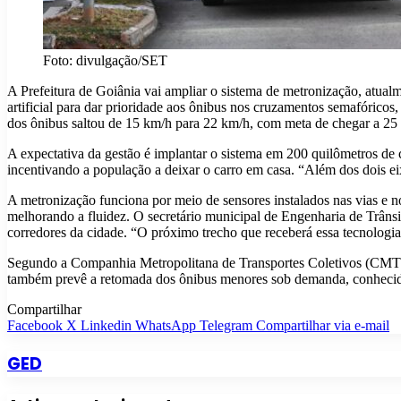
Foto: divulgação/SET
A Prefeitura de Goiânia vai ampliar o sistema de metronização, atualm
artificial para dar prioridade aos ônibus nos cruzamentos semafóric
dos ônibus saltou de 15 km/h para 22 km/h, com meta de chegar a 2
A expectativa da gestão é implantar o sistema em 200 quilômetros de co
incentivando a população a deixar o carro em casa. “Além dos dois ei
A metronização funciona por meio de sensores instalados nas vias e n
melhorando a fluidez. O secretário municipal de Engenharia de Trâns
corredores da cidade. “O próximo trecho que receberá essa tecnologia 
Segundo a Companhia Metropolitana de Transportes Coletivos (CMTC),
também prevê a retomada dos ônibus menores sob demanda, conhecidos 
Compartilhar
Facebook
X
Linkedin
WhatsApp
Telegram
Compartilhar via e-mail
GED