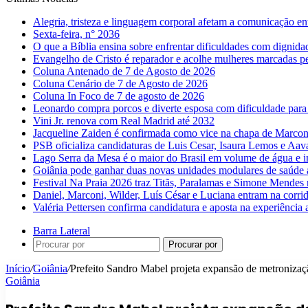
Alegria, tristeza e linguagem corporal afetam a comunicação e
Sexta-feira, n° 2036
O que a Bíblia ensina sobre enfrentar dificuldades com dignida
Evangelho de Cristo é reparador e acolhe mulheres marcadas pe
Coluna Antenado de 7 de Agosto de 2026
Coluna Cenário de 7 de Agosto de 2026
Coluna In Foco de 7 de agosto de 2026
Leonardo compra porcos e diverte esposa com dificuldade para
Vini Jr. renova com Real Madrid até 2032
Jacqueline Zaiden é confirmada como vice na chapa de Marconi
PSB oficializa candidaturas de Luis Cesar, Isaura Lemos e Aa
Lago Serra da Mesa é o maior do Brasil em volume de água e 
Goiânia pode ganhar duas novas unidades modulares de saúde a
Festival Na Praia 2026 traz Titãs, Paralamas e Simone Mendes
Daniel, Marconi, Wilder, Luís César e Luciana entram na corri
Valéria Pettersen confirma candidatura e aposta na experiência
Barra Lateral
Procurar por
Início
/
Goiânia
/
Prefeito Sandro Mabel projeta expansão de metronizaçã
Goiânia