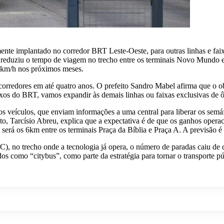
ente implantado no corredor BRT Leste-Oeste, para outras linhas e faixa
os, reduziu o tempo de viagem no trecho entre os terminais Novo Mundo 
5 km/h nos próximos meses.
rredores em até quatro anos. O prefeito Sandro Mabel afirma que o objet
xos do BRT, vamos expandir às demais linhas ou faixas exclusivas de ô
os veículos, que enviam informações a uma central para liberar os sem
ito, Tarcísio Abreu, explica que a expectativa é de que os ganhos oper
será os 6km entre os terminais Praça da Bíblia e Praça A. A previsão é
 no trecho onde a tecnologia já opera, o número de paradas caiu de q
como “citybus”, como parte da estratégia para tornar o transporte púb