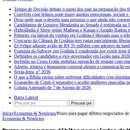
Tempo de Decisão debate o papel dos pais na preparação dos fil
Convívio com felinos pode trazer ganhos emocionais, sociais e 
Deus pode usar o deserto para preparar o que ainda não conse
Candidatura de Gustavo Mendanha ao Senado é registrada na Ju
Hidrolândia é Show reúne Matheus e Kauan e Amado Batista 
Primeira via lateral do viaduto em Goiânia é liberada para o trân
Concurso da Câmara de Goiânia tem vagas parcialmente libera
Zé Felipe adquire avião de R$ 35 milhões com adesivo da famíl
Franquia da Subway em Goiânia é condenada por exigir teste d
Definidos os candidatos a vice-governador em Goiás para 2026
Incêndio na Ceasa Goiás mobiliza operação de resgate com emp
Alegria, tristeza e linguagem corporal afetam a comunicação e
Sexta-feira, n° 2036
O que a Bíblia ensina sobre enfrentar dificuldades com dignida
Evangelho de Cristo é reparador e acolhe mulheres marcadas pe
Coluna Antenado de 7 de Agosto de 2026
Barra Lateral
Procurar por
Início
/
Economia & Negócios
/
Prazo para pagar débitos negociados d
Economia & Negócios