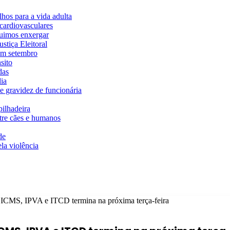
hos para a vida adulta
cardiovasculares
guimos enxergar
stiça Eleitoral
em setembro
sito
das
ia
e gravidez de funcionária
ilhadeira
ntre cães e humanos
de
la violência
e ICMS, IPVA e ITCD termina na próxima terça-feira