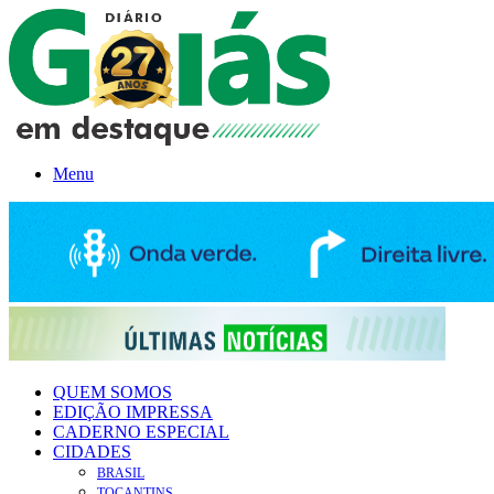
Menu
QUEM SOMOS
EDIÇÃO IMPRESSA
CADERNO ESPECIAL
CIDADES
BRASIL
TOCANTINS