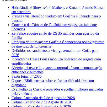
Hidrolândia é Show reúne Matheus e Kauan e Amado Batista
em setembro
Primeira via lateral do viaduto em Goiânia é liberada para o
trânsito
Concurso da Câmara de Goiânia tem vagas parcialmente
liberadas
Zé Felipe adquire avião de R$ 35 milhões com adesivo da
família
Franquia da Subway em Goiânia é condenada por exigir teste
de gravidez de funcionária
Definidos os candidatos a vice-governador em Goiás para
2026
Incêndio na Ceasa Goiás mobiliza operação de resgate com
empilhadeira
Alegria, tristeza e linguagem corporal afetam a comunicação
entre cães e humanos
Sexta-feira, n° 2036
O que a Bíblia ensina sobre enfrentar dificuldades com
dignidade
Evangelho de Cristo é reparador e acolhe mulheres marcadas
pela violência
Coluna Antenado de 7 de Agosto de 2026
Coluna Cenário de 7 de Agosto de 2026
Coluna In Foco de 7 de agosto de 2026