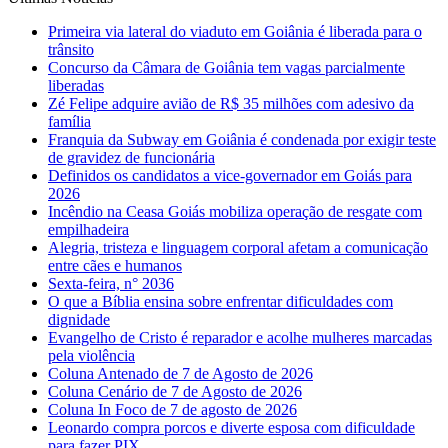
Primeira via lateral do viaduto em Goiânia é liberada para o
trânsito
Concurso da Câmara de Goiânia tem vagas parcialmente
liberadas
Zé Felipe adquire avião de R$ 35 milhões com adesivo da
família
Franquia da Subway em Goiânia é condenada por exigir teste
de gravidez de funcionária
Definidos os candidatos a vice-governador em Goiás para
2026
Incêndio na Ceasa Goiás mobiliza operação de resgate com
empilhadeira
Alegria, tristeza e linguagem corporal afetam a comunicação
entre cães e humanos
Sexta-feira, n° 2036
O que a Bíblia ensina sobre enfrentar dificuldades com
dignidade
Evangelho de Cristo é reparador e acolhe mulheres marcadas
pela violência
Coluna Antenado de 7 de Agosto de 2026
Coluna Cenário de 7 de Agosto de 2026
Coluna In Foco de 7 de agosto de 2026
Leonardo compra porcos e diverte esposa com dificuldade
para fazer PIX