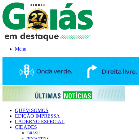
Menu
QUEM SOMOS
EDIÇÃO IMPRESSA
CADERNO ESPECIAL
CIDADES
BRASIL
TOCANTINS