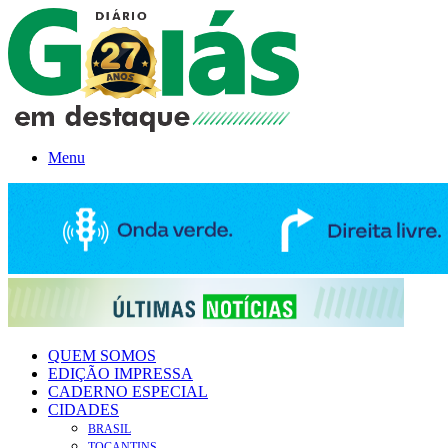
Menu
QUEM SOMOS
EDIÇÃO IMPRESSA
CADERNO ESPECIAL
CIDADES
BRASIL
TOCANTINS