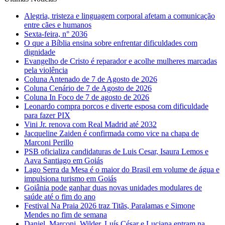
Alegria, tristeza e linguagem corporal afetam a comunicação
entre cães e humanos
Sexta-feira, n° 2036
O que a Bíblia ensina sobre enfrentar dificuldades com
dignidade
Evangelho de Cristo é reparador e acolhe mulheres marcadas
pela violência
Coluna Antenado de 7 de Agosto de 2026
Coluna Cenário de 7 de Agosto de 2026
Coluna In Foco de 7 de agosto de 2026
Leonardo compra porcos e diverte esposa com dificuldade
para fazer PIX
Vini Jr. renova com Real Madrid até 2032
Jacqueline Zaiden é confirmada como vice na chapa de
Marconi Perillo
PSB oficializa candidaturas de Luis Cesar, Isaura Lemos e
Aava Santiago em Goiás
Lago Serra da Mesa é o maior do Brasil em volume de água e
impulsiona turismo em Goiás
Goiânia pode ganhar duas novas unidades modulares de
saúde até o fim do ano
Festival Na Praia 2026 traz Titãs, Paralamas e Simone
Mendes no fim de semana
Daniel, Marconi, Wilder, Luís César e Luciana entram na