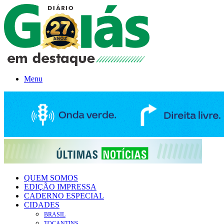
Menu
QUEM SOMOS
EDIÇÃO IMPRESSA
CADERNO ESPECIAL
CIDADES
BRASIL
TOCANTINS