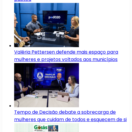
Valéria Pettersen defende mais espaço para
mulheres e projetos voltados aos municípios
Tempo de Decisão debate a sobrecarga de
mulheres que cuidam de todos e esquecem de si