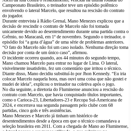
Campeonato Brasileiro, o treinador teve um episódio polêmico
envolvendo o lateral Marcelo, que resultou na rescisão do contrato
do jogador.
Durante entrevista à Rádio Grenal, Mano Menezes explicou que a
decisão de rescindir o contrato de Marcelo não foi tomada
unicamente devido ao desentendimento durante uma partida contra o
Grêmio, no Maracanã, em 1º de novembro. Segundo o treinador, o
episódio foi “a gota d’água” de uma série de problemas anteriores.
“O fato do Marcelo não foi um caso isolado. Nenhuma direção toma
decisão por conta de um único caso”, afirmou.
O incidente ocorreu quando, aos 44 minutos do segundo tempo,
Mano chamou Marcelo para entrar no lugar de Lima. O lateral,
visivelmente insatisfeito, fez um comentário que irritou o técnico.
Diante disso, Mano decidiu substituí-lo por Jhon Kennedy. “Eu iria
colocar Marcelo naquela hora, mas ouvi uma coisa que não gostei e
mudei de ideia”, explicou o treinador na coletiva após o jogo.
No dia seguinte, a diretoria do Fluminense anunciou a rescisão do
contrato com Marcelo, que havia conquistado títulos importantes,
como o Carioca-23, Libertadores-23 e Recopa Sul-Americana de
2024, e encerrava sua segunda passagem pelo clube com 68
partidas, cinco gols e três assistências.
Mano Menezes e Marcelo já tinham um histórico de
desentendimentos desde a época em que o técnico comandava a
seleção brasileira em 2011. Com a chegada de Mano ao Fluminense,