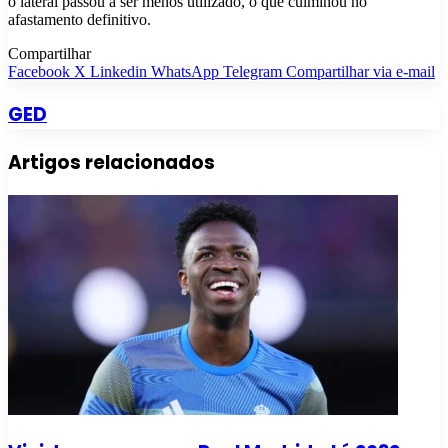
o lateral passou a ser menos utilizado, o que culminou no
afastamento definitivo.
Compartilhar
Facebook
X
Linkedin
WhatsApp
Telegram
Compartilhar via e-mail
GED
Artigos relacionados