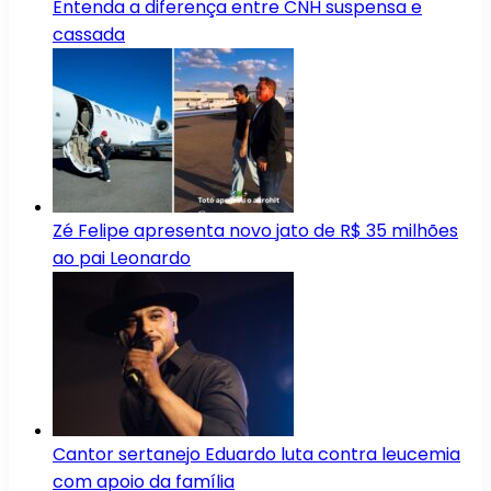
Entenda a diferença entre CNH suspensa e
cassada
Zé Felipe apresenta novo jato de R$ 35 milhões
ao pai Leonardo
Cantor sertanejo Eduardo luta contra leucemia
com apoio da família