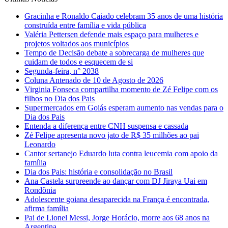
Gracinha e Ronaldo Caiado celebram 35 anos de uma história
construída entre família e vida pública
Valéria Pettersen defende mais espaço para mulheres e
projetos voltados aos municípios
Tempo de Decisão debate a sobrecarga de mulheres que
cuidam de todos e esquecem de si
Segunda-feira, n° 2038
Coluna Antenado de 10 de Agosto de 2026
Virginia Fonseca compartilha momento de Zé Felipe com os
filhos no Dia dos Pais
Supermercados em Goiás esperam aumento nas vendas para o
Dia dos Pais
Entenda a diferença entre CNH suspensa e cassada
Zé Felipe apresenta novo jato de R$ 35 milhões ao pai
Leonardo
Cantor sertanejo Eduardo luta contra leucemia com apoio da
família
Dia dos Pais: história e consolidação no Brasil
Ana Castela surpreende ao dançar com DJ Jiraya Uai em
Rondônia
Adolescente goiana desaparecida na França é encontrada,
afirma família
Pai de Lionel Messi, Jorge Horácio, morre aos 68 anos na
Argentina