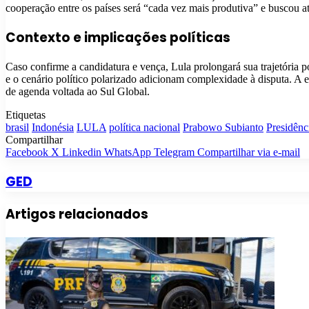
cooperação entre os países será “cada vez mais produtiva” e buscou a
Contexto e implicações políticas
Caso confirme a candidatura e vença, Lula prolongará sua trajetória po
e o cenário político polarizado adicionam complexidade à disputa. A e
de agenda voltada ao Sul Global.
Etiquetas
brasil
Indonésia
LULA
política nacional
Prabowo Subianto
Presidênc
Compartilhar
Facebook
X
Linkedin
WhatsApp
Telegram
Compartilhar via e-mail
GED
Artigos relacionados