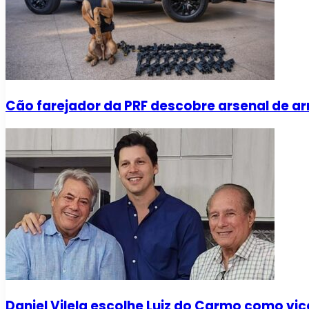
Cão farejador da PRF descobre arsenal de a
Daniel Vilela escolhe Luiz do Carmo como vic