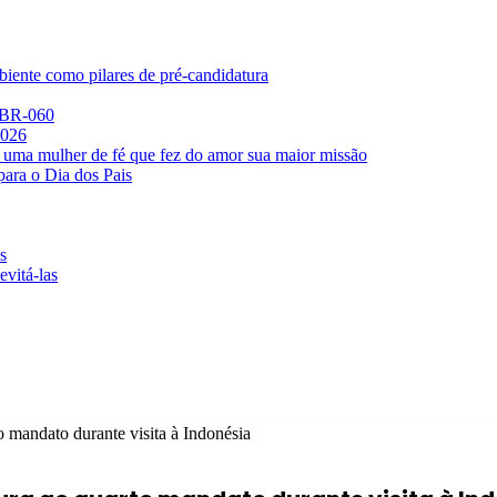
iente como pilares de pré-candidatura
a BR-060
2026
 uma mulher de fé que fez do amor sua maior missão
para o Dia dos Pais
s
evitá-las
o mandato durante visita à Indonésia