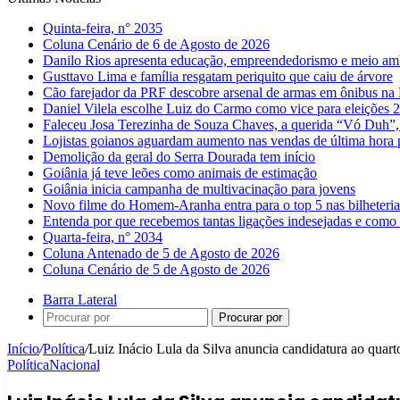
Quinta-feira, n° 2035
Coluna Cenário de 6 de Agosto de 2026
Danilo Rios apresenta educação, empreendedorismo e meio amb
Gusttavo Lima e família resgatam periquito que caiu de árvore
Cão farejador da PRF descobre arsenal de armas em ônibus n
Daniel Vilela escolhe Luiz do Carmo como vice para eleições 
Faleceu Josa Terezinha de Souza Chaves, a querida “Vó Duh”,
Lojistas goianos aguardam aumento nas vendas de última hora 
Demolição da geral do Serra Dourada tem início
Goiânia já teve leões como animais de estimação
Goiânia inicia campanha de multivacinação para jovens
Novo filme do Homem-Aranha entra para o top 5 nas bilheteria
Entenda por que recebemos tantas ligações indesejadas e como 
Quarta-feira, n° 2034
Coluna Antenado de 5 de Agosto de 2026
Coluna Cenário de 5 de Agosto de 2026
Barra Lateral
Procurar por
Início
/
Política
/
Luiz Inácio Lula da Silva anuncia candidatura ao quart
Política
Nacional