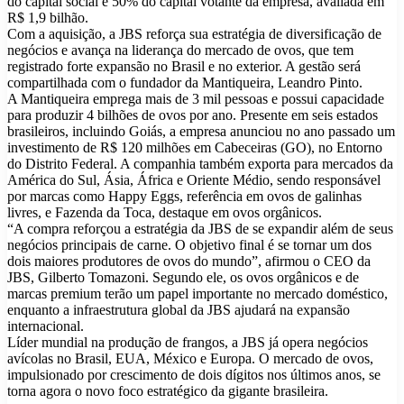
do capital social e 50% do capital votante da empresa, avaliada em
R$ 1,9 bilhão.
Com a aquisição, a JBS reforça sua estratégia de diversificação de
negócios e avança na liderança do mercado de ovos, que tem
registrado forte expansão no Brasil e no exterior. A gestão será
compartilhada com o fundador da Mantiqueira, Leandro Pinto.
A Mantiqueira emprega mais de 3 mil pessoas e possui capacidade
para produzir 4 bilhões de ovos por ano. Presente em seis estados
brasileiros, incluindo Goiás, a empresa anunciou no ano passado um
investimento de R$ 120 milhões em Cabeceiras (GO), no Entorno
do Distrito Federal. A companhia também exporta para mercados da
América do Sul, Ásia, África e Oriente Médio, sendo responsável
por marcas como Happy Eggs, referência em ovos de galinhas
livres, e Fazenda da Toca, destaque em ovos orgânicos.
“A compra reforçou a estratégia da JBS de se expandir além de seus
negócios principais de carne. O objetivo final é se tornar um dos
dois maiores produtores de ovos do mundo”, afirmou o CEO da
JBS, Gilberto Tomazoni. Segundo ele, os ovos orgânicos e de
marcas premium terão um papel importante no mercado doméstico,
enquanto a infraestrutura global da JBS ajudará na expansão
internacional.
Líder mundial na produção de frangos, a JBS já opera negócios
avícolas no Brasil, EUA, México e Europa. O mercado de ovos,
impulsionado por crescimento de dois dígitos nos últimos anos, se
torna agora o novo foco estratégico da gigante brasileira.