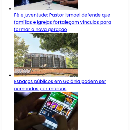
Fé e juventude: Pastor Ismael defende que
famílias e igrejas fortaleçam vínculos para
formar a nova geração
Espaços públicos em Goiânia podem ser
nomeados por marcas