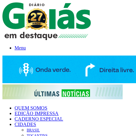
Menu
QUEM SOMOS
EDIÇÃO IMPRESSA
CADERNO ESPECIAL
CIDADES
BRASIL
TOCANTINS