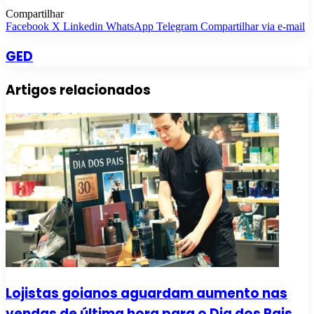
Compartilhar
Facebook
X
Linkedin
WhatsApp
Telegram
Compartilhar via e-mail
GED
Artigos relacionados
Lojistas goianos aguardam aumento nas
vendas de última hora para o Dia dos Pais