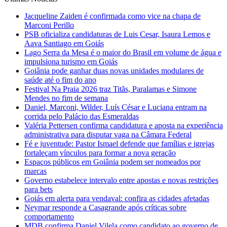
Jacqueline Zaiden é confirmada como vice na chapa de
Marconi Perillo
PSB oficializa candidaturas de Luis Cesar, Isaura Lemos e
Aava Santiago em Goiás
Lago Serra da Mesa é o maior do Brasil em volume de água e
impulsiona turismo em Goiás
Goiânia pode ganhar duas novas unidades modulares de
saúde até o fim do ano
Festival Na Praia 2026 traz Titãs, Paralamas e Simone
Mendes no fim de semana
Daniel, Marconi, Wilder, Luís César e Luciana entram na
corrida pelo Palácio das Esmeraldas
Valéria Pettersen confirma candidatura e aposta na experiência
administrativa para disputar vaga na Câmara Federal
Fé e juventude: Pastor Ismael defende que famílias e igrejas
fortaleçam vínculos para formar a nova geração
Espaços públicos em Goiânia podem ser nomeados por
marcas
Governo estabelece intervalo entre apostas e novas restrições
para bets
Goiás em alerta para vendaval: confira as cidades afetadas
Neymar responde a Casagrande após críticas sobre
comportamento
MDB confirma Daniel Vilela como candidato ao governo de