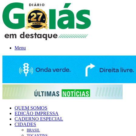
Menu
QUEM SOMOS
EDIÇÃO IMPRESSA
CADERNO ESPECIAL
CIDADES
BRASIL
TOCANTINS