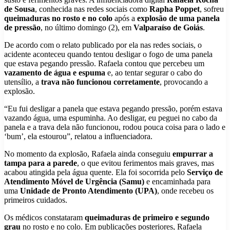
de Sousa
, conhecida nas redes sociais como
Rapha Poppet
, sofreu
queimaduras no rosto e no colo
após a
explosão de uma panela
de pressão
, no último domingo (2), em
Valparaíso de Goiás
.
De acordo com o relato publicado por ela nas redes sociais, o
acidente aconteceu quando tentou desligar o fogo de uma panela
que estava pegando pressão. Rafaela contou que percebeu um
vazamento de água e espuma
e, ao tentar segurar o cabo do
utensílio, a
trava não funcionou corretamente
, provocando a
explosão.
“Eu fui desligar a panela que estava pegando pressão, porém estava
vazando água, uma espuminha. Ao desligar, eu peguei no cabo da
panela e a trava dela não funcionou, rodou pouca coisa para o lado e
‘bum’, ela estourou”, relatou a influenciadora.
No momento da explosão, Rafaela ainda conseguiu
empurrar a
tampa para a parede
, o que evitou ferimentos mais graves, mas
acabou atingida pela água quente. Ela foi socorrida pelo
Serviço de
Atendimento Móvel de Urgência (Samu)
e encaminhada para
uma
Unidade de Pronto Atendimento (UPA)
, onde recebeu os
primeiros cuidados.
Os médicos constataram
queimaduras de primeiro e segundo
grau
no rosto e no colo. Em publicações posteriores, Rafaela