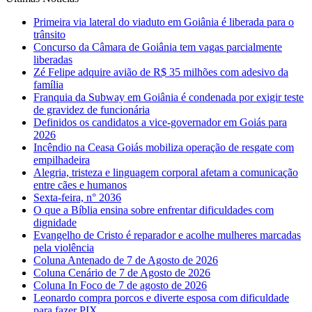
Primeira via lateral do viaduto em Goiânia é liberada para o
trânsito
Concurso da Câmara de Goiânia tem vagas parcialmente
liberadas
Zé Felipe adquire avião de R$ 35 milhões com adesivo da
família
Franquia da Subway em Goiânia é condenada por exigir teste
de gravidez de funcionária
Definidos os candidatos a vice-governador em Goiás para
2026
Incêndio na Ceasa Goiás mobiliza operação de resgate com
empilhadeira
Alegria, tristeza e linguagem corporal afetam a comunicação
entre cães e humanos
Sexta-feira, n° 2036
O que a Bíblia ensina sobre enfrentar dificuldades com
dignidade
Evangelho de Cristo é reparador e acolhe mulheres marcadas
pela violência
Coluna Antenado de 7 de Agosto de 2026
Coluna Cenário de 7 de Agosto de 2026
Coluna In Foco de 7 de agosto de 2026
Leonardo compra porcos e diverte esposa com dificuldade
para fazer PIX