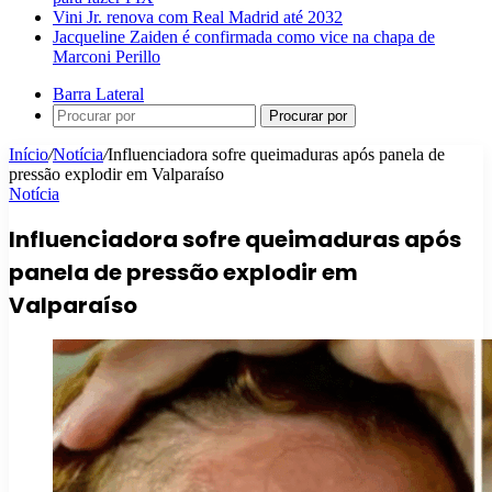
Vini Jr. renova com Real Madrid até 2032
Jacqueline Zaiden é confirmada como vice na chapa de
Marconi Perillo
Barra Lateral
Procurar por
Início
/
Notícia
/
Influenciadora sofre queimaduras após panela de
pressão explodir em Valparaíso
Notícia
Influenciadora sofre queimaduras após
panela de pressão explodir em
Valparaíso