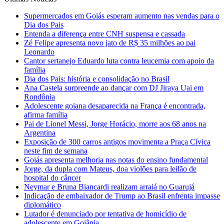
Supermercados em Goiás esperam aumento nas vendas para o
Dia dos Pais
Entenda a diferença entre CNH suspensa e cassada
Zé Felipe apresenta novo jato de R$ 35 milhões ao pai
Leonardo
Cantor sertanejo Eduardo luta contra leucemia com apoio da
família
Dia dos Pais: história e consolidação no Brasil
Ana Castela surpreende ao dançar com DJ Jiraya Uai em
Rondônia
Adolescente goiana desaparecida na França é encontrada,
afirma família
Pai de Lionel Messi, Jorge Horácio, morre aos 68 anos na
Argentina
Exposição de 300 carros antigos movimenta a Praça Cívica
neste fim de semana
Goiás apresenta melhoria nas notas do ensino fundamental
Jorge, da dupla com Mateus, doa violões para leilão de
hospital do câncer
Neymar e Bruna Biancardi realizam arraiá no Guarujá
Indicação de embaixador de Trump ao Brasil enfrenta impasse
diplomático
Lutador é denunciado por tentativa de homicídio de
adolescente em Goiânia