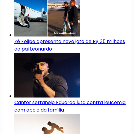
Zé Felipe apresenta novo jato de R$ 35 milhões
ao pai Leonardo
Cantor sertanejo Eduardo luta contra leucemia
com apoio da família