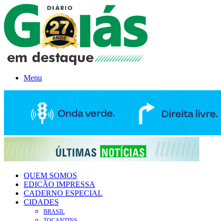
Menu
QUEM SOMOS
EDIÇÃO IMPRESSA
CADERNO ESPECIAL
CIDADES
BRASIL
TOCANTINS