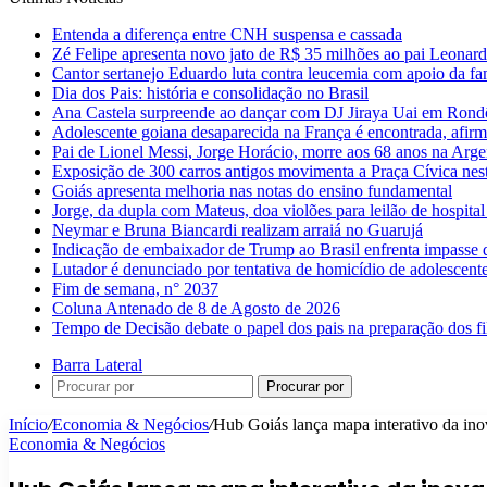
Entenda a diferença entre CNH suspensa e cassada
Zé Felipe apresenta novo jato de R$ 35 milhões ao pai Leonar
Cantor sertanejo Eduardo luta contra leucemia com apoio da fa
Dia dos Pais: história e consolidação no Brasil
Ana Castela surpreende ao dançar com DJ Jiraya Uai em Rond
Adolescente goiana desaparecida na França é encontrada, afirm
Pai de Lionel Messi, Jorge Horácio, morre aos 68 anos na Arge
Exposição de 300 carros antigos movimenta a Praça Cívica nes
Goiás apresenta melhoria nas notas do ensino fundamental
Jorge, da dupla com Mateus, doa violões para leilão de hospital
Neymar e Bruna Biancardi realizam arraiá no Guarujá
Indicação de embaixador de Trump ao Brasil enfrenta impasse 
Lutador é denunciado por tentativa de homicídio de adolescen
Fim de semana, n° 2037
Coluna Antenado de 8 de Agosto de 2026
Tempo de Decisão debate o papel dos pais na preparação dos fil
Barra Lateral
Procurar por
Início
/
Economia & Negócios
/
Hub Goiás lança mapa interativo da ino
Economia & Negócios