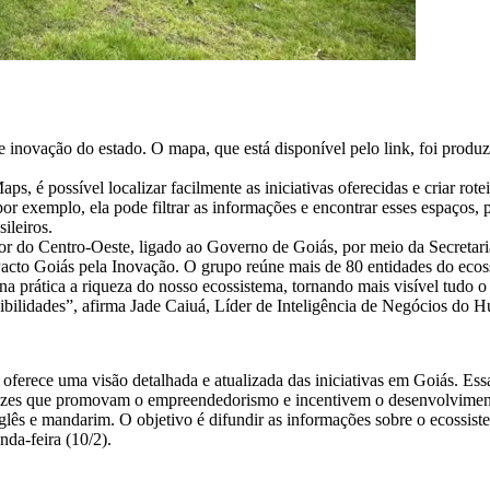
inovação do estado. O mapa, que está disponível pelo link, foi prod
 é possível localizar facilmente as iniciativas oferecidas e criar rote
or exemplo, ela pode filtrar as informações e encontrar esses espaços, 
ileiros.
 do Centro-Oeste, ligado ao Governo de Goiás, por meio da Secretaria
acto Goiás pela Inovação. O grupo reúne mais de 80 entidades do ecos
a prática a riqueza do nosso ecossistema, tornando mais visível tudo o
ibilidades”, afirma Jade Caiuá, Líder de Inteligência de Negócios do H
erece uma visão detalhada e atualizada das iniciativas em Goiás. Essas
eficazes que promovam o empreendedorismo e incentivem o desenvolvime
inglês e mandarim. O objetivo é difundir as informações sobre o ecossi
nda-feira (10/2).