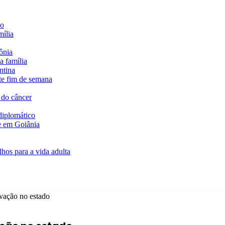
do
mília
ônia
a família
ntina
te fim de semana
 do câncer
diplomático
te em Goiânia
hos para a vida adulta
vação no estado