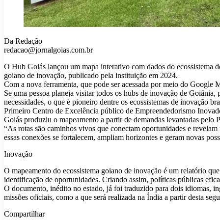
Da Redação
redacao@jornalgoias.com.br
O Hub Goiás lançou um mapa interativo com dados do ecossistema de 
goiano de inovação, publicado pela instituição em 2024.
Com a nova ferramenta, que pode ser acessada por meio do Google Maps,
Se uma pessoa planeja visitar todos os hubs de inovação de Goiânia, p
necessidades, o que é pioneiro dentre os ecossistemas de inovação bras
Primeiro Centro de Excelência público de Empreendedorismo Inovador
Goiás produziu o mapeamento a partir de demandas levantadas pelo P
“As rotas são caminhos vivos que conectam oportunidades e revelam n
essas conexões se fortalecem, ampliam horizontes e geram novas poss
Inovação
O mapeamento do ecossistema goiano de inovação é um relatório que of
identificação de oportunidades. Criando assim, políticas públicas 
O documento, inédito no estado, já foi traduzido para dois idiomas, 
missões oficiais, como a que será realizada na Índia a partir desta segu
Compartilhar