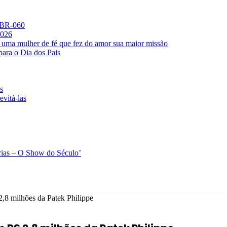
a BR-060
2026
 uma mulher de fé que fez do amor sua maior missão
para o Dia dos Pais
s
evitá-las
rias – O Show do Século’
2,8 milhões da Patek Philippe