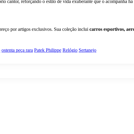
prio cantor, reforçando o estilo de vida exuberante que o acompanha há
reço por artigos exclusivos. Sua coleção inclui
carros esportivos, aer
o
ostenta peça rara
Patek Philippe
Relógio
Sertanejo