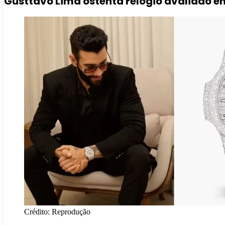
Gusttavo Lima ostenta relógio avaliado em
Crédito: Reprodução