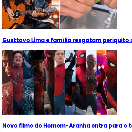
Gusttavo Lima e família resgatam periquito 
Novo filme do Homem-Aranha entra para o to