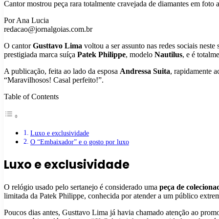
Cantor mostrou peça rara totalmente cravejada de diamantes em foto 
Por Ana Lucia
redacao@jornalgoias.com.br
O cantor
Gusttavo Lima
voltou a ser assunto nas redes sociais neste 
prestigiada marca suíça
Patek Philippe
, modelo
Nautilus
, e é total
A publicação, feita ao lado da esposa
Andressa Suita
, rapidamente a
“Maravilhosos! Casal perfeito!”.
Table of Contents
Luxo e exclusividade
O “Embaixador” e o gosto por luxo
Luxo e exclusividade
O relógio usado pelo sertanejo é considerado uma
peça de coleciona
limitada da Patek Philippe, conhecida por atender a um público extre
Poucos dias antes, Gusttavo Lima já havia chamado atenção ao prom