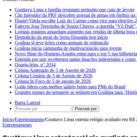
Gusttavo Lima e família resgatam periquito que caiu de árvore
Cão farejador da PRF descobre arsenal de armas em ônibus n
Daniel Vilela escolhe Luiz do Carmo como vice para eleições 
Faleceu Josa Terezinha de Souza Chaves, a querida “Vó Duh”,
Lojistas goianos aguardam aumento nas vendas de última hora 
Demolição da geral do Serra Dourada tem início
Goiânia já teve leões como animais de estimação
Goiânia inicia campanha de multivacinação para jovens
Novo filme do Homem-Aranha entra para o top 5 nas bilheteria
Entenda por que recebemos tantas ligações indesejadas e como 
Quarta-feira, n° 2034
Coluna Antenado de 5 de Agosto de 2026
Coluna Cenário de 5 de Agosto de 2026
Coluna In Foco de 5 de agosto de 2026
Goiás lidera com melhor salário bruto para PMs do Brasil
Grandes nomes do sertanejo se reúnem em Goiânia para ‘Histó
Barra Lateral
Procurar por
Início
/
Entretenimento
/
Gusttavo Lima ostenta relógio avaliado em R$ 
Entretenimento