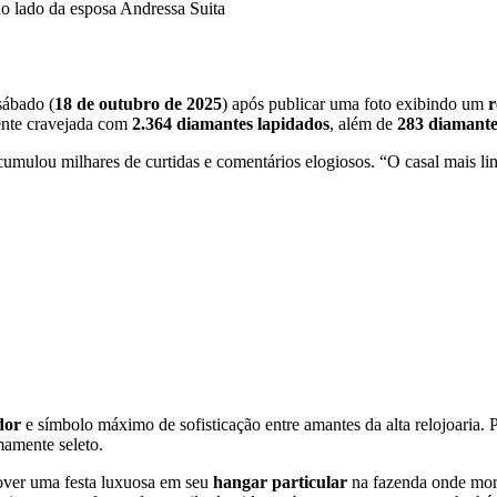
ao lado da esposa Andressa Suita
sábado (
18 de outubro de 2025
) após publicar uma foto exibindo um
r
mente cravejada com
2.364 diamantes lapidados
, além de
283 diamante
cumulou milhares de curtidas e comentários elogiosos. “O casal mais l
dor
e símbolo máximo de sofisticação entre amantes da alta relojoaria.
mamente seleto.
over uma festa luxuosa em seu
hangar particular
na fazenda onde mora