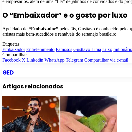
e empresários, além de uma “fila” de jatinhos de convidados e do pró
O “Embaixador” e o gosto por luxo
Apelidado de
“Embaixador”
pelos fãs, Gusttavo é conhecido pelo ap
artistas mais bem-sucedidos e rentáveis do sertanejo brasileiro.
Etiquetas
Embaixador
Entretenimento
Famosos
Gusttavo Lima
Luxo
milionári
Compartilhar
Facebook
X
Linkedin
WhatsApp
Telegram
Compartilhar via e-mail
GED
Artigos relacionados