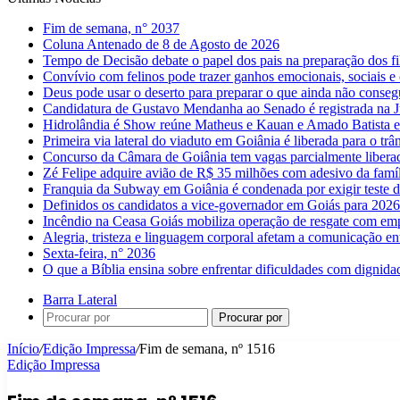
Fim de semana, n° 2037
Coluna Antenado de 8 de Agosto de 2026
Tempo de Decisão debate o papel dos pais na preparação dos fil
Convívio com felinos pode trazer ganhos emocionais, sociais e 
Deus pode usar o deserto para preparar o que ainda não conse
Candidatura de Gustavo Mendanha ao Senado é registrada na Ju
Hidrolândia é Show reúne Matheus e Kauan e Amado Batista 
Primeira via lateral do viaduto em Goiânia é liberada para o trân
Concurso da Câmara de Goiânia tem vagas parcialmente libera
Zé Felipe adquire avião de R$ 35 milhões com adesivo da famíl
Franquia da Subway em Goiânia é condenada por exigir teste d
Definidos os candidatos a vice-governador em Goiás para 2026
Incêndio na Ceasa Goiás mobiliza operação de resgate com emp
Alegria, tristeza e linguagem corporal afetam a comunicação e
Sexta-feira, n° 2036
O que a Bíblia ensina sobre enfrentar dificuldades com dignida
Barra Lateral
Procurar por
Início
/
Edição Impressa
/
Fim de semana, nº 1516
Edição Impressa