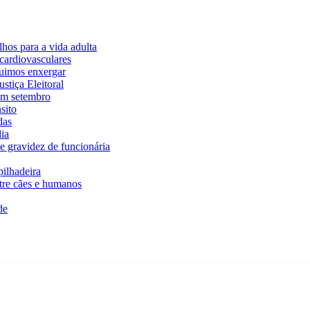
hos para a vida adulta
cardiovasculares
guimos enxergar
stiça Eleitoral
em setembro
sito
das
ia
e gravidez de funcionária
ilhadeira
ntre cães e humanos
de