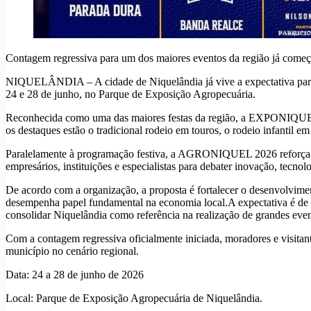
Contagem regressiva para um dos maiores eventos da região já começ
NIQUELÂNDIA – A cidade de Niquelândia já vive a expectativa par
24 e 28 de junho, no Parque de Exposição Agropecuária.
Reconhecida como uma das maiores festas da região, a EXPONIQUEL ch
os destaques estão o tradicional rodeio em touros, o rodeio infantil 
Paralelamente à programação festiva, a AGRONIQUEL 2026 reforça o 
empresários, instituições e especialistas para debater inovação, tecn
De acordo com a organização, a proposta é fortalecer o desenvolviment
desempenha papel fundamental na economia local.A expectativa é de q
consolidar Niquelândia como referência na realização de grandes event
Com a contagem regressiva oficialmente iniciada, moradores e visita
município no cenário regional.
Data: 24 a 28 de junho de 2026
Local: Parque de Exposição Agropecuária de Niquelândia.