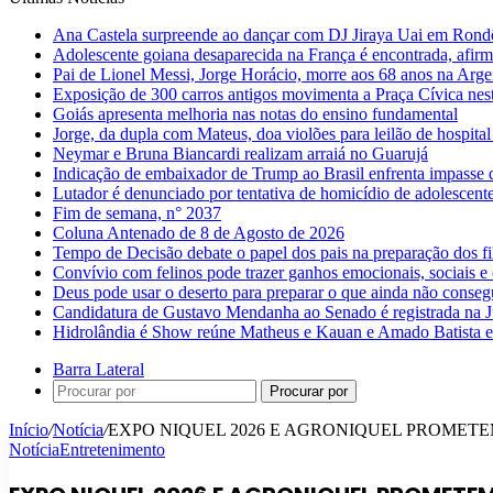
Ana Castela surpreende ao dançar com DJ Jiraya Uai em Rond
Adolescente goiana desaparecida na França é encontrada, afirm
Pai de Lionel Messi, Jorge Horácio, morre aos 68 anos na Arge
Exposição de 300 carros antigos movimenta a Praça Cívica nes
Goiás apresenta melhoria nas notas do ensino fundamental
Jorge, da dupla com Mateus, doa violões para leilão de hospital
Neymar e Bruna Biancardi realizam arraiá no Guarujá
Indicação de embaixador de Trump ao Brasil enfrenta impasse 
Lutador é denunciado por tentativa de homicídio de adolescen
Fim de semana, n° 2037
Coluna Antenado de 8 de Agosto de 2026
Tempo de Decisão debate o papel dos pais na preparação dos fil
Convívio com felinos pode trazer ganhos emocionais, sociais e 
Deus pode usar o deserto para preparar o que ainda não conse
Candidatura de Gustavo Mendanha ao Senado é registrada na Ju
Hidrolândia é Show reúne Matheus e Kauan e Amado Batista 
Barra Lateral
Procurar por
Início
/
Notícia
/
EXPO NIQUEL 2026 E AGRONIQUEL PROMET
Notícia
Entretenimento