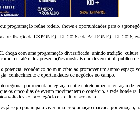
ou; programação reúne rodeio, shows e oportunidades para o agronegó
a a realização da EXPONIQUEL 2026 e da AGRONIQUEL 2026, eventos 
ega com uma programação diversificada, unindo tradição, cultura, ent
em carneiros, além de apresentações musicais que devem atrair público d
potencial econômico do município ao promover um amplo espaço volta
ologia, conhecimento e oportunidades de negócios no campo.
o regional por meio da integração entre entretenimento, geração de ren
ue os cinco dias de evento movimentem o comércio, a rede hoteleira, b
os voltados ao agronegócio e à cultura sertaneja.
ntes já se preparam para viver uma programação marcada por emoção, tr