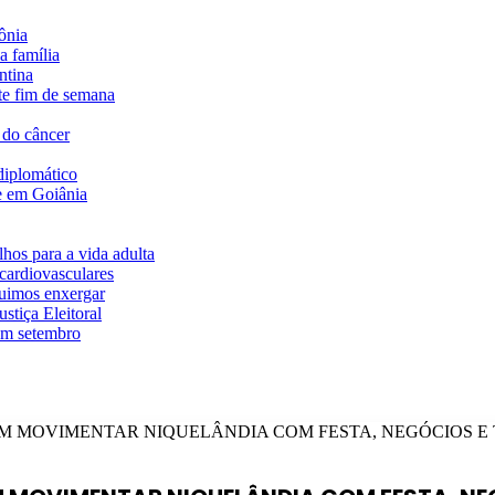
ônia
a família
ntina
te fim de semana
 do câncer
diplomático
te em Goiânia
hos para a vida adulta
cardiovasculares
guimos enxergar
stiça Eleitoral
em setembro
EM MOVIMENTAR NIQUELÂNDIA COM FESTA, NEGÓCIOS E