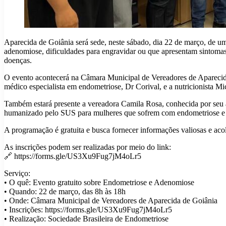
Aparecida de Goiânia será sede, neste sábado, dia 22 de março, de 
adenomiose, dificuldades para engravidar ou que apresentam sintomas
doenças.
O evento acontecerá na Câmara Municipal de Vereadores de Aparecida 
médico especialista em endometriose, Dr Corival, e a nutricionista M
Também estará presente a vereadora Camila Rosa, conhecida por seu a
humanizado pelo SUS para mulheres que sofrem com endometriose e ou
A programação é gratuita e busca fornecer informações valiosas e aco
As inscrições podem ser realizadas por meio do link:
🔗 https://forms.gle/US3Xu9Fug7jM4oLr5
Serviço:
• O quê: Evento gratuito sobre Endometriose e Adenomiose
• Quando: 22 de março, das 8h às 18h
• Onde: Câmara Municipal de Vereadores de Aparecida de Goiânia
• Inscrições: https://forms.gle/US3Xu9Fug7jM4oLr5
• Realização: Sociedade Brasileira de Endometriose