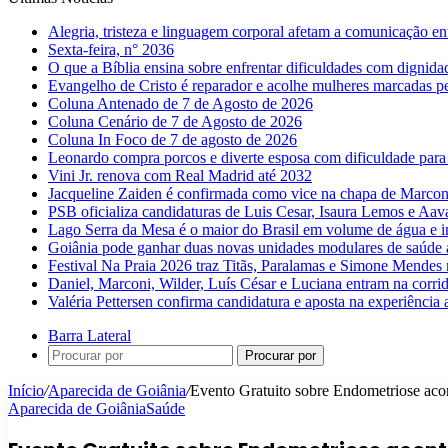
Alegria, tristeza e linguagem corporal afetam a comunicação e
Sexta-feira, n° 2036
O que a Bíblia ensina sobre enfrentar dificuldades com dignida
Evangelho de Cristo é reparador e acolhe mulheres marcadas pe
Coluna Antenado de 7 de Agosto de 2026
Coluna Cenário de 7 de Agosto de 2026
Coluna In Foco de 7 de agosto de 2026
Leonardo compra porcos e diverte esposa com dificuldade para
Vini Jr. renova com Real Madrid até 2032
Jacqueline Zaiden é confirmada como vice na chapa de Marconi
PSB oficializa candidaturas de Luis Cesar, Isaura Lemos e Aa
Lago Serra da Mesa é o maior do Brasil em volume de água e 
Goiânia pode ganhar duas novas unidades modulares de saúde a
Festival Na Praia 2026 traz Titãs, Paralamas e Simone Mendes
Daniel, Marconi, Wilder, Luís César e Luciana entram na corri
Valéria Pettersen confirma candidatura e aposta na experiência
Barra Lateral
Procurar por
Início
/
Aparecida de Goiânia
/
Evento Gratuito sobre Endometriose aco
Aparecida de Goiânia
Saúde