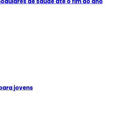
odulares de saúde até o fim do ano
para jovens