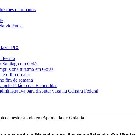
ntre cães e humanos
de
la violência
 fazer PIX
 Perillo
va Santiago em Goiás
impulsiona turismo em Goiás
té o fim do ano
 no fim de semana
da pelo Palácio das Esmeraldas
 administrativa para disputar vaga na Câmara Federal
ntece neste sábado em Aparecida de Goiânia