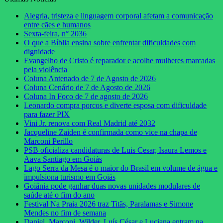
Alegria, tristeza e linguagem corporal afetam a comunicação
entre cães e humanos
Sexta-feira, n° 2036
O que a Bíblia ensina sobre enfrentar dificuldades com
dignidade
Evangelho de Cristo é reparador e acolhe mulheres marcadas
pela violência
Coluna Antenado de 7 de Agosto de 2026
Coluna Cenário de 7 de Agosto de 2026
Coluna In Foco de 7 de agosto de 2026
Leonardo compra porcos e diverte esposa com dificuldade
para fazer PIX
Vini Jr. renova com Real Madrid até 2032
Jacqueline Zaiden é confirmada como vice na chapa de
Marconi Perillo
PSB oficializa candidaturas de Luis Cesar, Isaura Lemos e
Aava Santiago em Goiás
Lago Serra da Mesa é o maior do Brasil em volume de água e
impulsiona turismo em Goiás
Goiânia pode ganhar duas novas unidades modulares de
saúde até o fim do ano
Festival Na Praia 2026 traz Titãs, Paralamas e Simone
Mendes no fim de semana
Daniel, Marconi, Wilder, Luís César e Luciana entram na