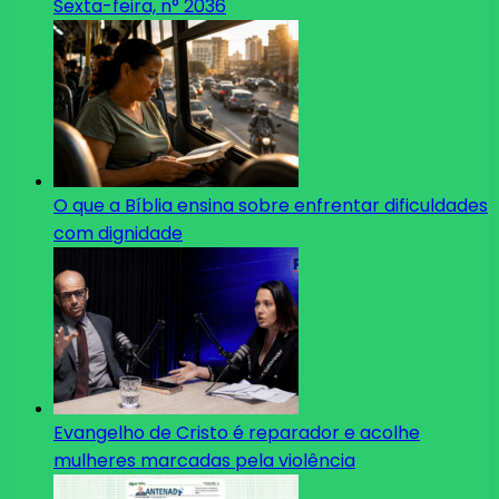
Sexta-feira, n° 2036
O que a Bíblia ensina sobre enfrentar dificuldades
com dignidade
Evangelho de Cristo é reparador e acolhe
mulheres marcadas pela violência