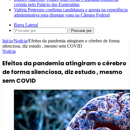
corrida pelo Palácio das Esmeraldas
Valéria Pettersen confirma candidatura e aposta na experiência
administrativa para disputar vaga na Câmara Federal
Barra Lateral
Procurar por
Início
/
Notícia
/
Efeitos da pandemia atingiram o cérebro de forma
silenciosa, diz estudo , mesmo sem COVID
Notícia
Efeitos da pandemia atingiram o cérebro
de forma silenciosa, diz estudo , mesmo
sem COVID