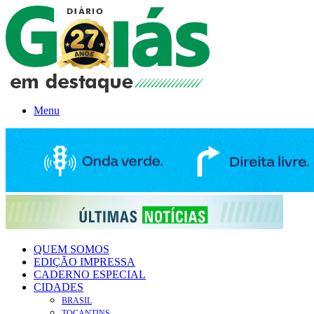
Menu
QUEM SOMOS
EDIÇÃO IMPRESSA
CADERNO ESPECIAL
CIDADES
BRASIL
TOCANTINS