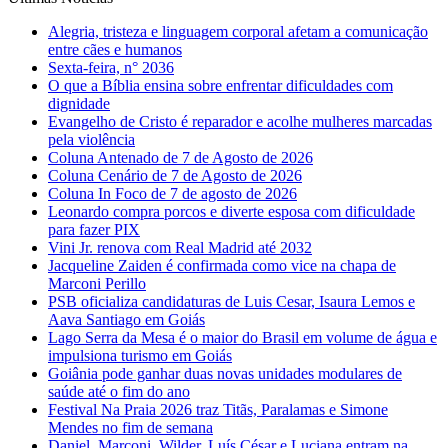
Alegria, tristeza e linguagem corporal afetam a comunicação
entre cães e humanos
Sexta-feira, n° 2036
O que a Bíblia ensina sobre enfrentar dificuldades com
dignidade
Evangelho de Cristo é reparador e acolhe mulheres marcadas
pela violência
Coluna Antenado de 7 de Agosto de 2026
Coluna Cenário de 7 de Agosto de 2026
Coluna In Foco de 7 de agosto de 2026
Leonardo compra porcos e diverte esposa com dificuldade
para fazer PIX
Vini Jr. renova com Real Madrid até 2032
Jacqueline Zaiden é confirmada como vice na chapa de
Marconi Perillo
PSB oficializa candidaturas de Luis Cesar, Isaura Lemos e
Aava Santiago em Goiás
Lago Serra da Mesa é o maior do Brasil em volume de água e
impulsiona turismo em Goiás
Goiânia pode ganhar duas novas unidades modulares de
saúde até o fim do ano
Festival Na Praia 2026 traz Titãs, Paralamas e Simone
Mendes no fim de semana
Daniel, Marconi, Wilder, Luís César e Luciana entram na