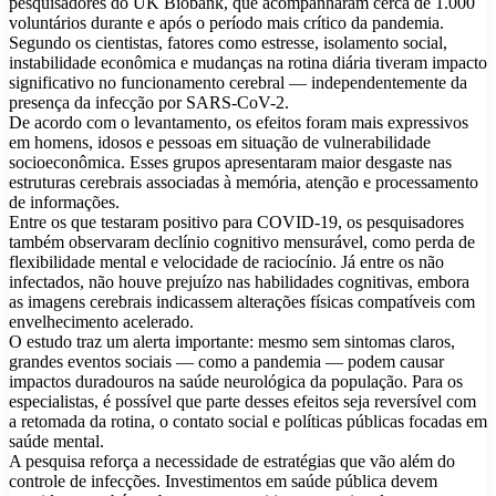
pesquisadores do UK Biobank, que acompanharam cerca de 1.000
voluntários durante e após o período mais crítico da pandemia.
Segundo os cientistas, fatores como estresse, isolamento social,
instabilidade econômica e mudanças na rotina diária tiveram impacto
significativo no funcionamento cerebral — independentemente da
presença da infecção por SARS-CoV-2.
De acordo com o levantamento, os efeitos foram mais expressivos
em homens, idosos e pessoas em situação de vulnerabilidade
socioeconômica. Esses grupos apresentaram maior desgaste nas
estruturas cerebrais associadas à memória, atenção e processamento
de informações.
Entre os que testaram positivo para COVID-19, os pesquisadores
também observaram declínio cognitivo mensurável, como perda de
flexibilidade mental e velocidade de raciocínio. Já entre os não
infectados, não houve prejuízo nas habilidades cognitivas, embora
as imagens cerebrais indicassem alterações físicas compatíveis com
envelhecimento acelerado.
O estudo traz um alerta importante: mesmo sem sintomas claros,
grandes eventos sociais — como a pandemia — podem causar
impactos duradouros na saúde neurológica da população. Para os
especialistas, é possível que parte desses efeitos seja reversível com
a retomada da rotina, o contato social e políticas públicas focadas em
saúde mental.
A pesquisa reforça a necessidade de estratégias que vão além do
controle de infecções. Investimentos em saúde pública devem