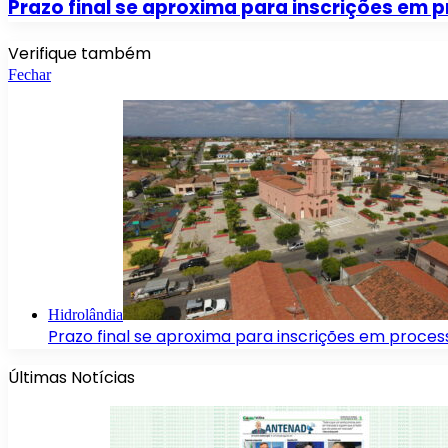
Prazo final se aproxima para inscrições em p
Verifique também
Fechar
Hidrolândia
Prazo final se aproxima para inscrições em process
Últimas Notícias