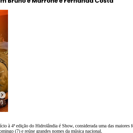
om Bruno e Marrone e Fernanda Costa
início à 4ª edição do Hidrolândia é Show, considerada uma das maiores 
domingo (7) e reúne grandes nomes da música nacional.