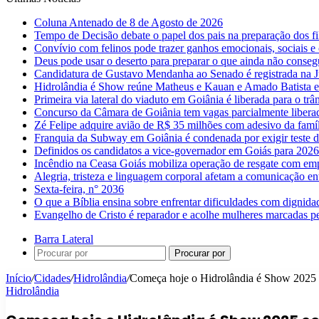
Coluna Antenado de 8 de Agosto de 2026
Tempo de Decisão debate o papel dos pais na preparação dos fil
Convívio com felinos pode trazer ganhos emocionais, sociais e 
Deus pode usar o deserto para preparar o que ainda não conse
Candidatura de Gustavo Mendanha ao Senado é registrada na Ju
Hidrolândia é Show reúne Matheus e Kauan e Amado Batista 
Primeira via lateral do viaduto em Goiânia é liberada para o trân
Concurso da Câmara de Goiânia tem vagas parcialmente libera
Zé Felipe adquire avião de R$ 35 milhões com adesivo da famíl
Franquia da Subway em Goiânia é condenada por exigir teste d
Definidos os candidatos a vice-governador em Goiás para 2026
Incêndio na Ceasa Goiás mobiliza operação de resgate com emp
Alegria, tristeza e linguagem corporal afetam a comunicação e
Sexta-feira, n° 2036
O que a Bíblia ensina sobre enfrentar dificuldades com dignida
Evangelho de Cristo é reparador e acolhe mulheres marcadas pe
Barra Lateral
Procurar por
Início
/
Cidades
/
Hidrolândia
/
Começa hoje o Hidrolândia é Show 2025
Hidrolândia