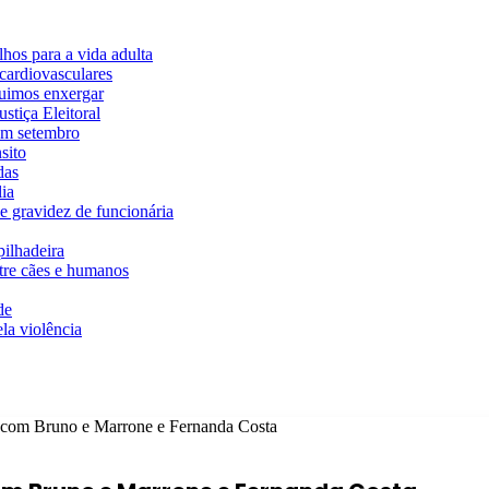
hos para a vida adulta
cardiovasculares
guimos enxergar
stiça Eleitoral
em setembro
sito
das
ia
e gravidez de funcionária
ilhadeira
ntre cães e humanos
de
la violência
 com Bruno e Marrone e Fernanda Costa