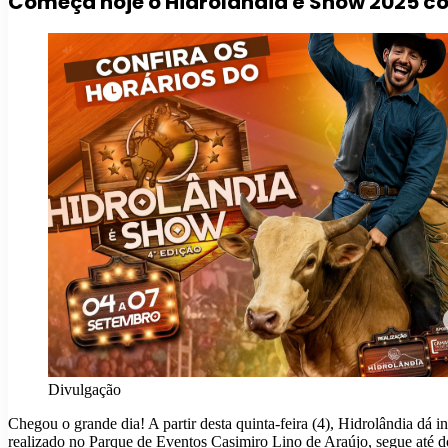
Começa hoje o Hidrolândia é Show 2025 c
Divulgação
Chegou o grande dia! A partir desta quinta-feira (4), Hidrolândia dá 
realizado no Parque de Eventos Casimiro Lino de Araújo, segue até 