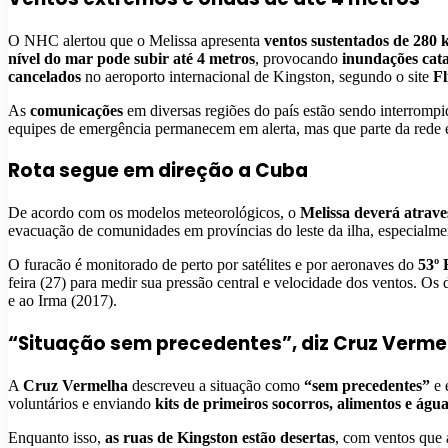
O NHC alertou que o Melissa apresenta
ventos sustentados de 280 
nível do mar pode subir até 4 metros
, provocando
inundações cata
cancelados
no aeroporto internacional de Kingston, segundo o site
F
As
comunicações
em diversas regiões do país estão sendo interrompi
equipes de emergência permanecem em alerta, mas que parte da rede el
Rota segue em direção a Cuba
De acordo com os modelos meteorológicos, o
Melissa deverá atrave
evacuação de comunidades em províncias do leste da ilha, especial
O furacão é monitorado de perto por satélites e por aeronaves do
53º 
feira (27) para medir sua pressão central e velocidade dos ventos. O
e ao Irma (2017).
“Situação sem precedentes”, diz Cruz Verme
A
Cruz Vermelha
descreveu a situação como
“sem precedentes”
e 
voluntários e enviando
kits de primeiros socorros, alimentos e águ
Enquanto isso,
as ruas de Kingston estão desertas
, com ventos que 