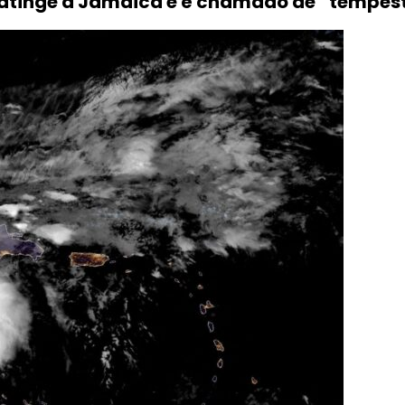
 atinge a Jamaica e é chamado de “tempes