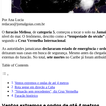
Por Ana Lucia
redacao@jornalgoias.com.br
O
furacão Melissa
, de
categoria 5
, começou a tocar o solo na
Jamai
nível do mar. O fenômeno, descrito como a
“tempestade do século”
segundo a
Cruz Vermelha Internacional
.
As autoridades jamaicanas
declararam estado de emergência
e
ord
deixaram suas casas em busca de segurança. Mesmo antes da chegada
externas do furacão. No total,
sete mortes
no Caribe já foram atribuíd
Table of Contents
Ventos extremos e ondas de até 4 metros
Rota segue em direção a Cuba
“Situação sem precedentes”, diz Cruz Vermelha
Furacão histórico
Ventos extremos e ondas de até 4 metros