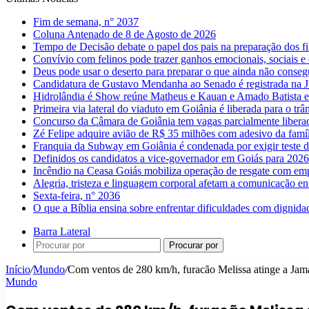
Fim de semana, n° 2037
Coluna Antenado de 8 de Agosto de 2026
Tempo de Decisão debate o papel dos pais na preparação dos fil
Convívio com felinos pode trazer ganhos emocionais, sociais e 
Deus pode usar o deserto para preparar o que ainda não conse
Candidatura de Gustavo Mendanha ao Senado é registrada na Ju
Hidrolândia é Show reúne Matheus e Kauan e Amado Batista 
Primeira via lateral do viaduto em Goiânia é liberada para o trân
Concurso da Câmara de Goiânia tem vagas parcialmente libera
Zé Felipe adquire avião de R$ 35 milhões com adesivo da famíl
Franquia da Subway em Goiânia é condenada por exigir teste d
Definidos os candidatos a vice-governador em Goiás para 2026
Incêndio na Ceasa Goiás mobiliza operação de resgate com emp
Alegria, tristeza e linguagem corporal afetam a comunicação e
Sexta-feira, n° 2036
O que a Bíblia ensina sobre enfrentar dificuldades com dignida
Barra Lateral
Procurar por
Início
/
Mundo
/
Com ventos de 280 km/h, furacão Melissa atinge a Jam
Mundo