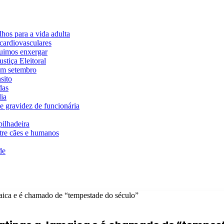
hos para a vida adulta
cardiovasculares
guimos enxergar
stiça Eleitoral
em setembro
sito
das
ia
e gravidez de funcionária
ilhadeira
ntre cães e humanos
de
aica e é chamado de “tempestade do século”