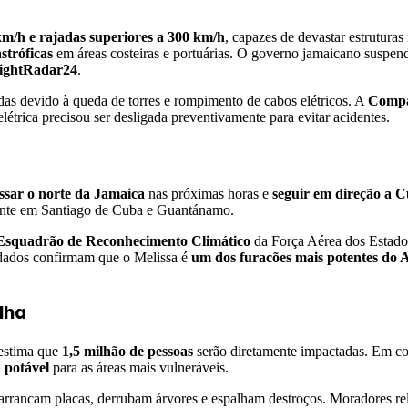
km/h e rajadas superiores a 300 km/h
, capazes de devastar estruturas 
stróficas
em áreas costeiras e portuárias. O governo jamaicano suspend
lightRadar24
.
das devido à queda de torres e rompimento de cabos elétricos. A
Compa
étrica precisou ser desligada preventivamente para evitar acidentes.
ssar o norte da Jamaica
nas próximas horas e
seguir em direção a 
mente em Santiago de Cuba e Guantánamo.
Esquadrão de Reconhecimento Climático
da Força Aérea dos Estado
s dados confirmam que o Melissa é
um dos furacões mais potentes do A
lha
estima que
1,5 milhão de pessoas
serão diretamente impactadas. Em co
a potável
para as áreas mais vulneráveis.
arrancam placas, derrubam árvores e espalham destroços. Moradores re