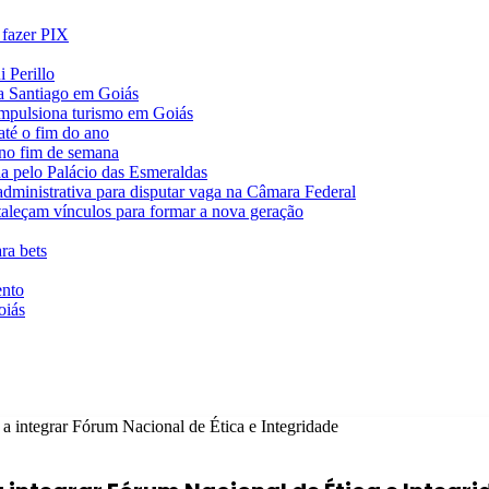
 fazer PIX
 Perillo
va Santiago em Goiás
impulsiona turismo em Goiás
té o fim do ano
 no fim de semana
da pelo Palácio das Esmeraldas
 administrativa para disputar vaga na Câmara Federal
rtaleçam vínculos para formar a nova geração
ra bets
ento
oiás
s a integrar Fórum Nacional de Ética e Integridade