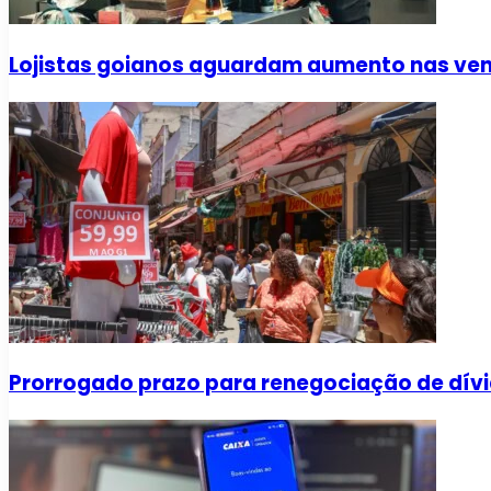
Lojistas goianos aguardam aumento nas vend
Prorrogado prazo para renegociação de dívi