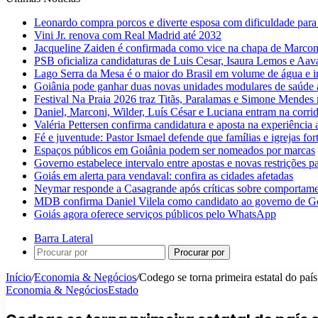
Leonardo compra porcos e diverte esposa com dificuldade para
Vini Jr. renova com Real Madrid até 2032
Jacqueline Zaiden é confirmada como vice na chapa de Marconi
PSB oficializa candidaturas de Luis Cesar, Isaura Lemos e Aa
Lago Serra da Mesa é o maior do Brasil em volume de água e 
Goiânia pode ganhar duas novas unidades modulares de saúde a
Festival Na Praia 2026 traz Titãs, Paralamas e Simone Mendes
Daniel, Marconi, Wilder, Luís César e Luciana entram na corri
Valéria Pettersen confirma candidatura e aposta na experiência
Fé e juventude: Pastor Ismael defende que famílias e igrejas fo
Espaços públicos em Goiânia podem ser nomeados por marcas
Governo estabelece intervalo entre apostas e novas restrições pa
Goiás em alerta para vendaval: confira as cidades afetadas
Neymar responde a Casagrande após críticas sobre comportam
MDB confirma Daniel Vilela como candidato ao governo de G
Goiás agora oferece serviços públicos pelo WhatsApp
Barra Lateral
Procurar por
Início
/
Economia & Negócios
/
Codego se torna primeira estatal do paí
Economia & Negócios
Estado