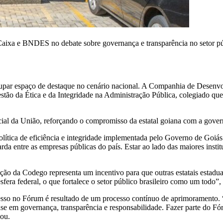
 Caixa e BNDES no debate sobre governança e transparência no setor p
ocupar espaço de destaque no cenário nacional. A Companhia de Desen
stão da Ética e da Integridade na Administração Pública, colegiado que
cial da União, reforçando o compromisso da estatal goiana com a governa
a política de eficiência e integridade implementada pelo Governo de Go
da entre as empresas públicas do país. Estar ao lado das maiores instit
ão da Codego representa um incentivo para que outras estatais estad
esfera federal, o que fortalece o setor público brasileiro como um todo”,
resso no Fórum é resultado de um processo contínuo de aprimoramento.
ase em governança, transparência e responsabilidade. Fazer parte do F
uou.