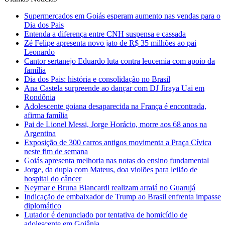
Supermercados em Goiás esperam aumento nas vendas para o
Dia dos Pais
Entenda a diferença entre CNH suspensa e cassada
Zé Felipe apresenta novo jato de R$ 35 milhões ao pai
Leonardo
Cantor sertanejo Eduardo luta contra leucemia com apoio da
família
Dia dos Pais: história e consolidação no Brasil
Ana Castela surpreende ao dançar com DJ Jiraya Uai em
Rondônia
Adolescente goiana desaparecida na França é encontrada,
afirma família
Pai de Lionel Messi, Jorge Horácio, morre aos 68 anos na
Argentina
Exposição de 300 carros antigos movimenta a Praça Cívica
neste fim de semana
Goiás apresenta melhoria nas notas do ensino fundamental
Jorge, da dupla com Mateus, doa violões para leilão de
hospital do câncer
Neymar e Bruna Biancardi realizam arraiá no Guarujá
Indicação de embaixador de Trump ao Brasil enfrenta impasse
diplomático
Lutador é denunciado por tentativa de homicídio de
adolescente em Goiânia