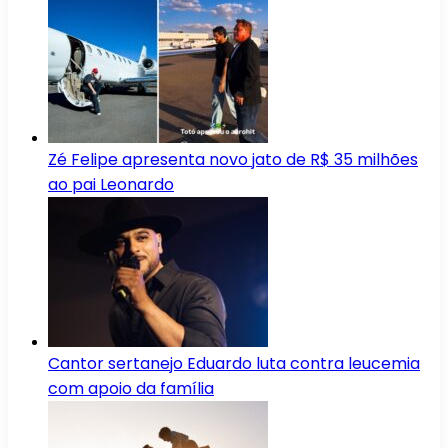
Zé Felipe apresenta novo jato de R$ 35 milhões
ao pai Leonardo
Cantor sertanejo Eduardo luta contra leucemia
com apoio da família