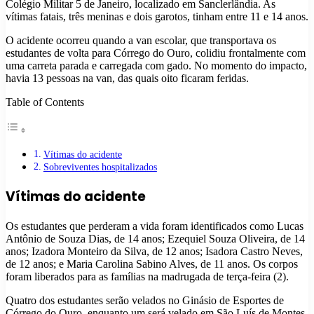
Colégio Militar 5 de Janeiro, localizado em Sanclerlândia. As
vítimas fatais, três meninas e dois garotos, tinham entre 11 e 14 anos.
O acidente ocorreu quando a van escolar, que transportava os
estudantes de volta para Córrego do Ouro, colidiu frontalmente com
uma carreta parada e carregada com gado. No momento do impacto,
havia 13 pessoas na van, das quais oito ficaram feridas.
Table of Contents
Vítimas do acidente
Sobreviventes hospitalizados
Vítimas do acidente
Os estudantes que perderam a vida foram identificados como Lucas
Antônio de Souza Dias, de 14 anos; Ezequiel Souza Oliveira, de 14
anos; Izadora Monteiro da Silva, de 12 anos; Isadora Castro Neves,
de 12 anos; e Maria Carolina Sabino Alves, de 11 anos. Os corpos
foram liberados para as famílias na madrugada de terça-feira (2).
Quatro dos estudantes serão velados no Ginásio de Esportes de
Córrego do Ouro, enquanto um será velado em São Luís de Montes