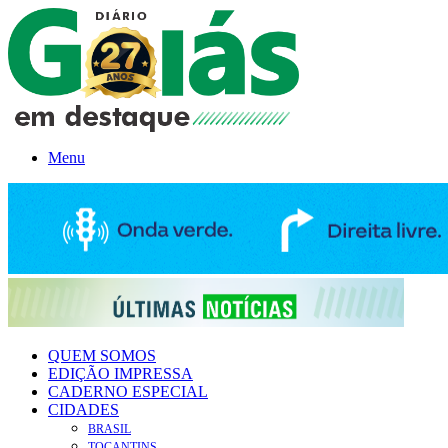
Menu
QUEM SOMOS
EDIÇÃO IMPRESSA
CADERNO ESPECIAL
CIDADES
BRASIL
TOCANTINS