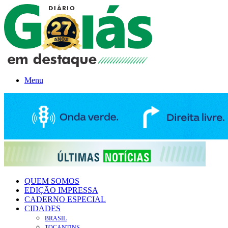
Menu
QUEM SOMOS
EDIÇÃO IMPRESSA
CADERNO ESPECIAL
CIDADES
BRASIL
TOCANTINS