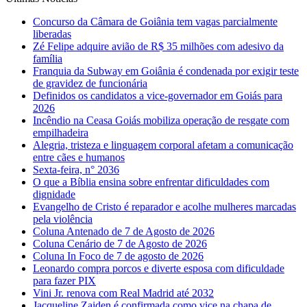
Concurso da Câmara de Goiânia tem vagas parcialmente
liberadas
Zé Felipe adquire avião de R$ 35 milhões com adesivo da
família
Franquia da Subway em Goiânia é condenada por exigir teste
de gravidez de funcionária
Definidos os candidatos a vice-governador em Goiás para
2026
Incêndio na Ceasa Goiás mobiliza operação de resgate com
empilhadeira
Alegria, tristeza e linguagem corporal afetam a comunicação
entre cães e humanos
Sexta-feira, n° 2036
O que a Bíblia ensina sobre enfrentar dificuldades com
dignidade
Evangelho de Cristo é reparador e acolhe mulheres marcadas
pela violência
Coluna Antenado de 7 de Agosto de 2026
Coluna Cenário de 7 de Agosto de 2026
Coluna In Foco de 7 de agosto de 2026
Leonardo compra porcos e diverte esposa com dificuldade
para fazer PIX
Vini Jr. renova com Real Madrid até 2032
Jacqueline Zaiden é confirmada como vice na chapa de