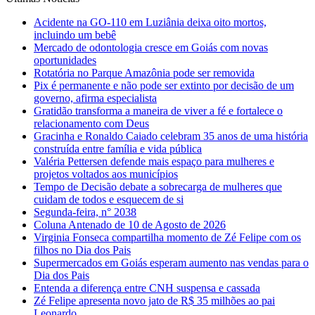
Acidente na GO-110 em Luziânia deixa oito mortos,
incluindo um bebê
Mercado de odontologia cresce em Goiás com novas
oportunidades
Rotatória no Parque Amazônia pode ser removida
Pix é permanente e não pode ser extinto por decisão de um
governo, afirma especialista
Gratidão transforma a maneira de viver a fé e fortalece o
relacionamento com Deus
Gracinha e Ronaldo Caiado celebram 35 anos de uma história
construída entre família e vida pública
Valéria Pettersen defende mais espaço para mulheres e
projetos voltados aos municípios
Tempo de Decisão debate a sobrecarga de mulheres que
cuidam de todos e esquecem de si
Segunda-feira, n° 2038
Coluna Antenado de 10 de Agosto de 2026
Virginia Fonseca compartilha momento de Zé Felipe com os
filhos no Dia dos Pais
Supermercados em Goiás esperam aumento nas vendas para o
Dia dos Pais
Entenda a diferença entre CNH suspensa e cassada
Zé Felipe apresenta novo jato de R$ 35 milhões ao pai
Leonardo