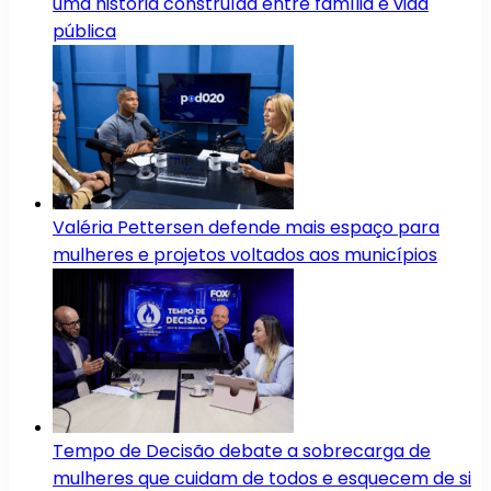
uma história construída entre família e vida
pública
Valéria Pettersen defende mais espaço para
mulheres e projetos voltados aos municípios
Tempo de Decisão debate a sobrecarga de
mulheres que cuidam de todos e esquecem de si