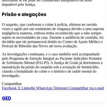
determinar se ele pode ser considerado inimputável ou semi-
imputável pela Justiça.
Prisão e alegações
O suspeito, que confessou o crime à polícia, afirmou ter ouvido
vozes e agido por um sentimento de vingança devido a uma suposta
negligência materna, embora tenha reconhecido que a mãe sempre
supriu as necessidades da casa. Durante a audiência de custódia, foi
decidido que ele permanecerá detido no Centro de Apoio Médico e
Pericial de Ribeirão das Neves até nova avaliação.
As investigações continuam, e o caso também será acompanhado
pelo Programa de Atenção Integral ao Paciente Judiciário Portador
de Sofrimento Mental (PAI-PJ). A Justiça de Goiás já determinou a
manutenção da prisão do suspeito sob a acusação de feminicídio,
citando a brutalidade do crime e o histórico de saúde mental do
investigado.
Compartilhar
Facebook
X
Linkedin
WhatsApp
Telegram
Compartilhar via e-mail
GED