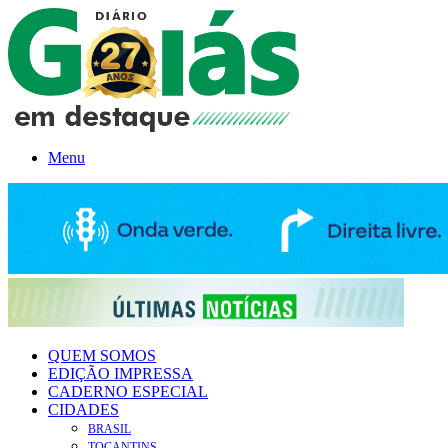
Menu
QUEM SOMOS
EDIÇÃO IMPRESSA
CADERNO ESPECIAL
CIDADES
BRASIL
TOCANTINS