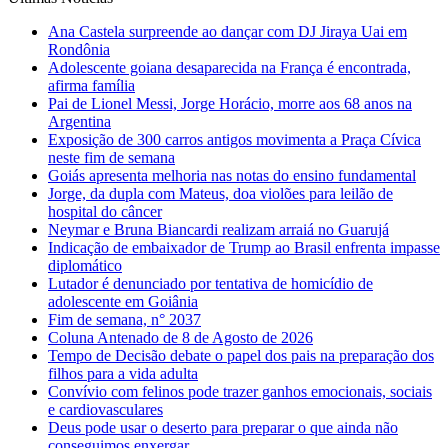
Ana Castela surpreende ao dançar com DJ Jiraya Uai em
Rondônia
Adolescente goiana desaparecida na França é encontrada,
afirma família
Pai de Lionel Messi, Jorge Horácio, morre aos 68 anos na
Argentina
Exposição de 300 carros antigos movimenta a Praça Cívica
neste fim de semana
Goiás apresenta melhoria nas notas do ensino fundamental
Jorge, da dupla com Mateus, doa violões para leilão de
hospital do câncer
Neymar e Bruna Biancardi realizam arraiá no Guarujá
Indicação de embaixador de Trump ao Brasil enfrenta impasse
diplomático
Lutador é denunciado por tentativa de homicídio de
adolescente em Goiânia
Fim de semana, n° 2037
Coluna Antenado de 8 de Agosto de 2026
Tempo de Decisão debate o papel dos pais na preparação dos
filhos para a vida adulta
Convívio com felinos pode trazer ganhos emocionais, sociais
e cardiovasculares
Deus pode usar o deserto para preparar o que ainda não
conseguimos enxergar