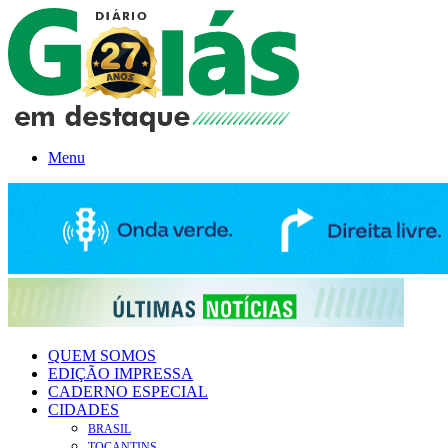
Menu
QUEM SOMOS
EDIÇÃO IMPRESSA
CADERNO ESPECIAL
CIDADES
BRASIL
TOCANTINS