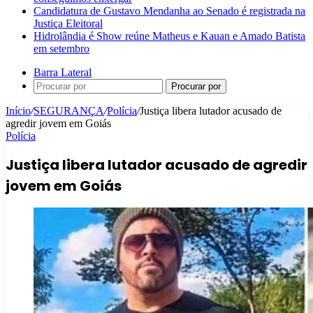
Candidatura de Gustavo Mendanha ao Senado é registrada na
Justiça Eleitoral
Hidrolândia é Show reúne Matheus e Kauan e Amado Batista
em setembro
Barra Lateral
Procurar por
Início
/
SEGURANÇA
/
Polícia
/
Justiça libera lutador acusado de
agredir jovem em Goiás
Polícia
Justiça libera lutador acusado de agredir
jovem em Goiás